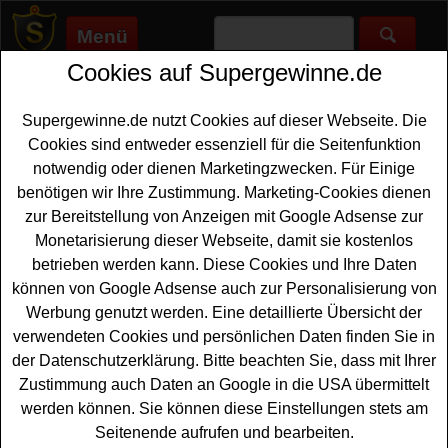
Menü
Cookies auf Supergewinne.de
Supergewinne.de
>
Gewinnspiele
>
Sonstige Gewinnspiele
>
NDR
Gewinnspiel - E-Docs Bücher gewinnen
Supergewinne.de nutzt Cookies auf dieser Webseite. Die
Anzeige:
Cookies sind entweder essenziell für die Seitenfunktion
notwendig oder dienen Marketingzwecken. Für Einige
Anzeige:
benötigen wir Ihre Zustimmung. Marketing-Cookies dienen
zur Bereitstellung von Anzeigen mit Google Adsense zur
NDR Gewinnspiel - E-Docs Bücher
Monetarisierung dieser Webseite, damit sie kostenlos
gewinnen
betrieben werden kann. Diese Cookies und Ihre Daten
können von Google Adsense auch zur Personalisierung von
Ein kostenloses NDR Gewinnspiel für alle Gewinner, die
Werbung genutzt werden. Eine detaillierte Übersicht der
gern ein tolle Bücher gewinnen möchten. Die NDR
verwendeten Cookies und persönlichen Daten finden Sie in
Ernährungs-Docs feiern eine Million Whatsapp Follower
der Datenschutzerklärung. Bitte beachten Sie, dass mit Ihrer
und verlosen drei tolle Bücher. Falls Sie an dem NDR
Zustimmung auch Daten an Google in die USA übermittelt
Gewinnspiel kostenlos teilnehmen möchten, müssen Sie
werden können. Sie können diese Einstellungen stets am
das kleine Quiz erfolgreich lösen und können dann das
Seitenende aufrufen und bearbeiten.
Formular ausfüllen. Vielleicht haben Sie ja Glück und