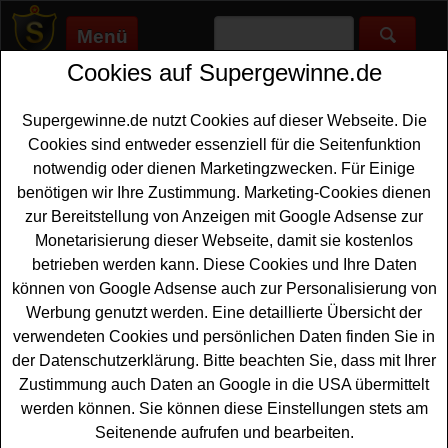
Menü
Cookies auf Supergewinne.de
Supergewinne.de
>
Gewinnspiele
>
Sonstige Gewinnspiele
>
Wir
leben Outdoor Ostergewinnspiel - tolle Preise im
Osterkalender
Supergewinne.de nutzt Cookies auf dieser Webseite. Die
Anzeige:
Cookies sind entweder essenziell für die Seitenfunktion
notwendig oder dienen Marketingzwecken. Für Einige
Anzeige:
benötigen wir Ihre Zustimmung. Marketing-Cookies dienen
zur Bereitstellung von Anzeigen mit Google Adsense zur
Monetarisierung dieser Webseite, damit sie kostenlos
Wir leben Outdoor
betrieben werden kann. Diese Cookies und Ihre Daten
Ostergewinnspiel - tolle Preise im
können von Google Adsense auch zur Personalisierung von
Osterkalender
Werbung genutzt werden. Eine detaillierte Übersicht der
verwendeten Cookies und persönlichen Daten finden Sie in
Ein kostenloses Wir leben Outdoor Ostergewinnspiel der
der Datenschutzerklärung. Bitte beachten Sie, dass mit Ihrer
große Osterkalender 2025. Jeden Tag warten hinter den
Zustimmung auch Daten an Google in die USA übermittelt
Türchen im Wir leben Outdoor Osterkalender schöne
werden können. Sie können diese Einstellungen stets am
Sachpreise
und tolles Outdoor Zubehör auf glückliche
Seitenende aufrufen und bearbeiten.
Gewinner. Verlost werden zum Beispiel ein Rucksack,