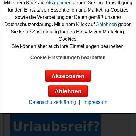
Mit einem Klick auf
Akzeptieren
geben Sie Ihre Einwilligung
Fernglas und weitere tolle Überraschungen.
für den Einsatz von Essentiellen und Marketing-Cookies
sowie die Verarbeitung der Daten gemäß unserer
Falls Sie an dem Wir leben Outdoor Ostergewinnspiel
Datenschutzerklärung. Mit einem Klick auf
Ablehnen
geben
teilnehmen möchten, müssen Sie das aktuelle Osterei im
Sie keine Zustimmung für den Einsatz von Marketing-
Osterkalender öffnen und das kleine Formular ausfüllen.
Cookies.
Vielleicht klappt es ja mit einem der tollen Sachpreise?
Sie können aber auch Ihre Einstellungen bearbeiten:
Auf jeden Fall viel Glück bei diesem schönen Oster-
Gewinnspiel 2025 von Wir leben Outdoor!
Cookie Einstellungen bearbeiten
Wir leben Outdoor verlost tolle
Akzeptieren
Sachpreise und schönes Outdoor Zubehör
Ablehnen
Anzeige:
Datenschutzerklärung
|
Impressum