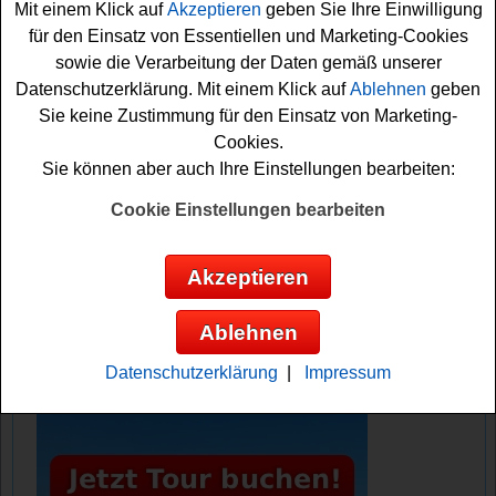
Mit einem Klick auf
Akzeptieren
geben Sie Ihre Einwilligung
die schöne Gewinnchance sichern möchten, sollten Sie
für den Einsatz von Essentiellen und Marketing-Cookies
gleich an dem Block House Gewinnspiel gratis
sowie die Verarbeitung der Daten gemäß unserer
teilnehmen. Vielleicht haben Sie ja Glück? Auf jeden Fall
Datenschutzerklärung. Mit einem Klick auf
Ablehnen
geben
drücken wir schon einmal fest die Daumen!
Sie keine Zustimmung für den Einsatz von Marketing-
Cookies.
Block House verlost ein Grillpaket inkl.
Sie können aber auch Ihre Einstellungen bearbeiten:
Grillzange und 3x2 Block House
Gutscheine im Wert von je 25 Euro
Cookie Einstellungen bearbeiten
Anzeige:
Akzeptieren
Ablehnen
Datenschutzerklärung
|
Impressum