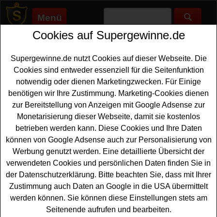
Menü
Cookies auf Supergewinne.de
Supergewinne.de
>
Gewinnspiele
>
Sonstige Gewinnspiele
>
Block House Gewinnspiel - Gutscheine und Grillpaket
gewinnen
Supergewinne.de nutzt Cookies auf dieser Webseite. Die
Anzeige:
Cookies sind entweder essenziell für die Seitenfunktion
notwendig oder dienen Marketingzwecken. Für Einige
Anzeige:
benötigen wir Ihre Zustimmung. Marketing-Cookies dienen
zur Bereitstellung von Anzeigen mit Google Adsense zur
Monetarisierung dieser Webseite, damit sie kostenlos
Block House Gewinnspiel -
betrieben werden kann. Diese Cookies und Ihre Daten
Gutscheine und Grillpaket
können von Google Adsense auch zur Personalisierung von
gewinnen
Werbung genutzt werden. Eine detaillierte Übersicht der
verwendeten Cookies und persönlichen Daten finden Sie in
Ein kostenloses Block House Gewinnspiel für alle Grill-
der Datenschutzerklärung. Bitte beachten Sie, dass mit Ihrer
Fans unter den Gewinnern. Bloch House verlost ein
Zustimmung auch Daten an Google in die USA übermittelt
tolles
Grillpaket
mit Grillzange als Hauptgewinn.
werden können. Sie können diese Einstellungen stets am
Weiterhin warten dreimal zwei Gutscheine im Wert von
Seitenende aufrufen und bearbeiten.
jeweils 25 Euro auf glückliche Gewinner. Falls Sie sich