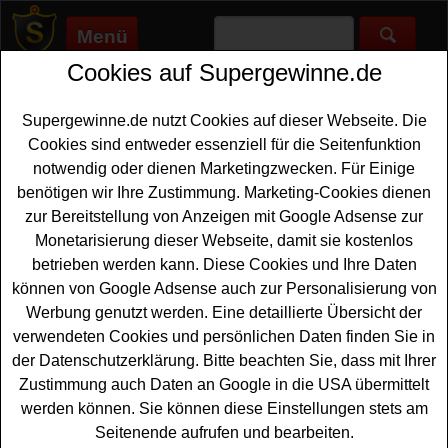
Menü
Cookies auf Supergewinne.de
Supergewinne.de
>
Gewinnspiele
>
Sonstige Gewinnspiele
>
Dr.
Oekter Ostergewinnspiel - Wunsch Gutschein gewinnen
Supergewinne.de nutzt Cookies auf dieser Webseite. Die
Anzeige:
Cookies sind entweder essenziell für die Seitenfunktion
notwendig oder dienen Marketingzwecken. Für Einige
Anzeige:
benötigen wir Ihre Zustimmung. Marketing-Cookies dienen
zur Bereitstellung von Anzeigen mit Google Adsense zur
Dr. Oekter Ostergewinnspiel -
Monetarisierung dieser Webseite, damit sie kostenlos
Wunsch Gutschein gewinnen
betrieben werden kann. Diese Cookies und Ihre Daten
können von Google Adsense auch zur Personalisierung von
Ein kostenloses Dr. Oekter Ostergewinnspiel für alle
Werbung genutzt werden. Eine detaillierte Übersicht der
Gewinner, die sich gern einen
Wunsch
erfüllen möchten.
verwendeten Cookies und persönlichen Daten finden Sie in
Dr. Oetker verlost bei dem Oster-Gewinnspiel 2025 drei
der Datenschutzerklärung. Bitte beachten Sie, dass mit Ihrer
Wunsch-Gutscheine im Wert von je 250 Euro und tolle
Zustimmung auch Daten an Google in die USA übermittelt
Produktpakete mit Backmischungen und Oster-
werden können. Sie können diese Einstellungen stets am
Produkten. Mit etwas Glück können Sie einen solchen
Seitenende aufrufen und bearbeiten.
Gutschein
und ein solches Produktpaket gewinnen.