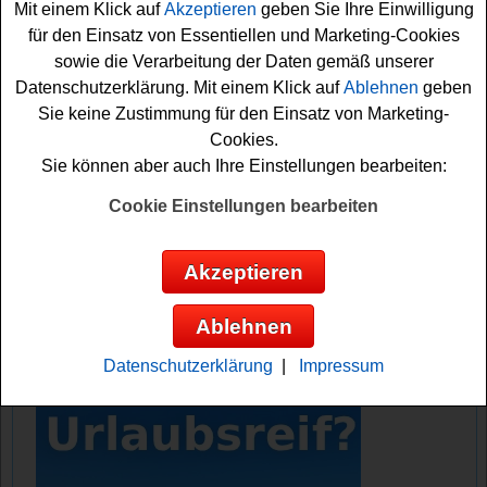
Mit einem Klick auf
Akzeptieren
geben Sie Ihre Einwilligung
für den Einsatz von Essentiellen und Marketing-Cookies
Falls Sie an dem Dr. Oetker Gewinnspiel zu Ostern 2025
sowie die Verarbeitung der Daten gemäß unserer
gratis teilnehmen möchten, müssen Sie den kleinen
Datenschutzerklärung. Mit einem Klick auf
Ablehnen
geben
Backtyp-Test mitmachen und können dann das Formular
Sie keine Zustimmung für den Einsatz von Marketing-
ausfüllen. Vielleicht haben Sie ja Glück? Auf jeden Fall
Cookies.
drücken wir schon einmal fest die Daumen!
Sie können aber auch Ihre Einstellungen bearbeiten:
Dr. Oetker verlost 3x einen 250 Euro
Cookie Einstellungen bearbeiten
Wunsch Gutschein und tolle
Produktpakete
Akzeptieren
Anzeige:
Ablehnen
Datenschutzerklärung
|
Impressum