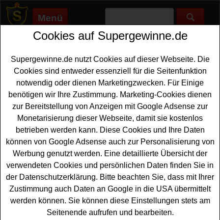
Menü
Cookies auf Supergewinne.de
Supergewinne.de
>
Gewinnspiele
>
Sonstige Gewinnspiele
>
Sarti
Aperitivo Gewinnspiel - Sommer-Sets mit Liegestuhl und
Sonnenschirm gewinnen
Supergewinne.de nutzt Cookies auf dieser Webseite. Die
Anzeige:
Cookies sind entweder essenziell für die Seitenfunktion
notwendig oder dienen Marketingzwecken. Für Einige
Anzeige:
benötigen wir Ihre Zustimmung. Marketing-Cookies dienen
zur Bereitstellung von Anzeigen mit Google Adsense zur
Monetarisierung dieser Webseite, damit sie kostenlos
Sarti Aperitivo Gewinnspiel -
betrieben werden kann. Diese Cookies und Ihre Daten
Sommer-Sets mit Liegestuhl und
können von Google Adsense auch zur Personalisierung von
Sonnenschirm gewinnen
Werbung genutzt werden. Eine detaillierte Übersicht der
verwendeten Cookies und persönlichen Daten finden Sie in
Mit diesem kostenlosen Sarti Aperitivo Gewinnspiel kann
der Datenschutzerklärung. Bitte beachten Sie, dass mit Ihrer
der Sommer kommen. Sarti verlost zehn schöne
Zustimmung auch Daten an Google in die USA übermittelt
Sommer-Sets mit 4x
Liegestuhl
und Sonnenschirm sowie
werden können. Sie können diese Einstellungen stets am
einer coolen Holzbox und einem Gläser-Set. weiterhin
Seitenende aufrufen und bearbeiten.
warten noch 500 Gläser Sets und tolle Sofortgewinne auf