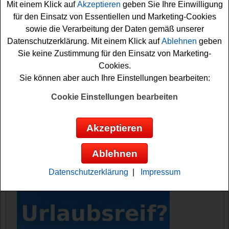
Mit einem Klick auf
Akzeptieren
geben Sie Ihre Einwilligung
die Teilnehmer.
für den Einsatz von Essentiellen und Marketing-Cookies
sowie die Verarbeitung der Daten gemäß unserer
Falls Sie bei dem Sarti Gewinnspiel kostenlos
Datenschutzerklärung. Mit einem Klick auf
Ablehnen
geben
mitmachen möchten, müssen Sie sich nur kurz
Sie keine Zustimmung für den Einsatz von Marketing-
registrieren und das Glücksrad drehen. Vielleicht haben
Cookies.
Sie ja Glück und können einen der schönen
Sachpreise
Sie können aber auch Ihre Einstellungen bearbeiten:
gewinnen
? Auf jeden Fall viel Erfolg!
Cookie Einstellungen bearbeiten
Sarti Aperitivo verlost 10x ein Set mit 4x
Liegestuhl und Sonnenschirm, Gläsern
Akzeptieren
und Holzbox sowie 500x ein Gläser-Set
Ablehnen
Anzeige:
Datenschutzerklärung
|
Impressum