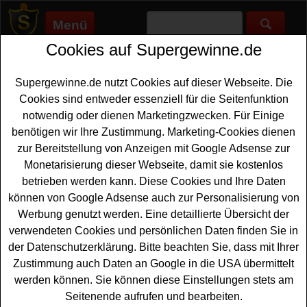
Menü
Cookies auf Supergewinne.de
Supergewinne.de
>
Gewinnspiele
>
Sonstige Gewinnspiele
>
Müller Gewinnspiel - sebamed Produktset und Gesichts-Yoga-
Set gewinnen
Supergewinne.de nutzt Cookies auf dieser Webseite. Die
Anzeige:
Cookies sind entweder essenziell für die Seitenfunktion
notwendig oder dienen Marketingzwecken. Für Einige
Anzeige:
benötigen wir Ihre Zustimmung. Marketing-Cookies dienen
zur Bereitstellung von Anzeigen mit Google Adsense zur
Monetarisierung dieser Webseite, damit sie kostenlos
Müller Gewinnspiel - sebamed
betrieben werden kann. Diese Cookies und Ihre Daten
Produktset und Gesichts-Yoga-Set
können von Google Adsense auch zur Personalisierung von
gewinnen
Werbung genutzt werden. Eine detaillierte Übersicht der
verwendeten Cookies und persönlichen Daten finden Sie in
Ein kostenloses Müller Gewinnspiel für alle Gewinner,
der Datenschutzerklärung. Bitte beachten Sie, dass mit Ihrer
die gern ein tolles Gesichts-
Yoga-Set gewinnen
Zustimmung auch Daten an Google in die USA übermittelt
möchten. Der Müller Drogeriemarkt und sebamed
werden können. Sie können diese Einstellungen stets am
verlosen drei hochwertige Gesichts-Yoga-Sets sowie
Seitenende aufrufen und bearbeiten.
zehnmal ein sebamed Anti-Aging Pflege-Set. Falls Sie