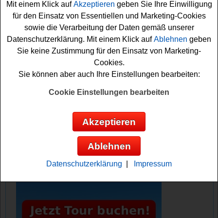
Mit einem Klick auf
Akzeptieren
geben Sie Ihre Einwilligung
bei dem Müller Gewinnspiel gratis mitmachen möchten,
für den Einsatz von Essentiellen und Marketing-Cookies
müssen Sie nur kurz das kleine Formular ausfüllen und
sowie die Verarbeitung der Daten gemäß unserer
können sich damit Ihre Gewinnchance sichern. Vielleicht
Datenschutzerklärung. Mit einem Klick auf
Ablehnen
geben
haben Sie ja Glück?
Sie keine Zustimmung für den Einsatz von Marketing-
Cookies.
Müller verlost 3x ein Gesichts-Yoga-Set
Sie können aber auch Ihre Einstellungen bearbeiten:
und 10x ein sebamed Anti-Aging Pflege-
Set
Cookie Einstellungen bearbeiten
Anzeige:
Akzeptieren
Ablehnen
Datenschutzerklärung
|
Impressum