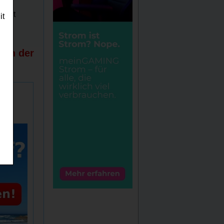
ar
eicht
it
l in der