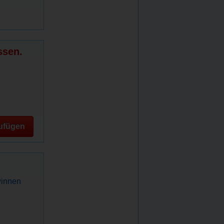
ssen.
ufügen
winnen