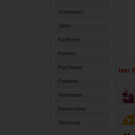
Smartwatch
Tablet
Kopfhörer
Kamera
PlayStation
Hier 
Postkarte
Mähroboter
Rasenmäher
Glücksrad