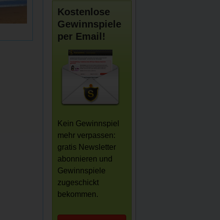
Kostenlose
Gewinnspiele
per Email!
Kein Gewinnspiel
mehr verpassen:
gratis Newsletter
abonnieren und
Gewinnspiele
zugeschickt
bekommen.