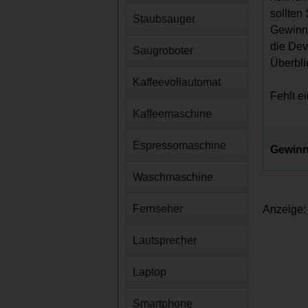
sollten
Staubsauger
Gewinns
die Dev
Saugroboter
Überbli
Kaffeevollautomat
Fehlt e
Kaffeemaschine
Espressomaschine
Gewinn
Waschmaschine
Fernseher
Anzeige:
Lautsprecher
Laptop
Smartphone