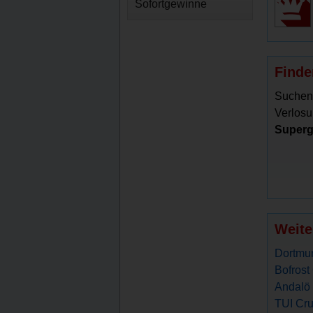
Sofortgewinne
Finde
Suchen
Verlosu
Superg
Weite
Dortmun
Bofrost
Andalö 
TUI Cru