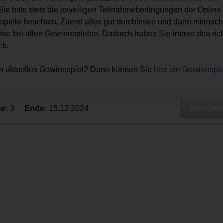
 Sie bitte stets die jeweiligen Teilnahmebedingungen der Online
piele beachten. Zuerst alles gut durchlesen und dann mitmach
ise bei allen Gewinnspielen. Dadurch haben Sie immer den ric
ck.
in aktuelles Gewinnspiel? Dann können Sie
hier ein Gewinnspi
zum Gewi
e:
3
Ende:
15.12.2024