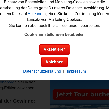
tis mitmachen möchten, müssen Sie nur kurz das kleine Formul
Einsatz von Essentiellen und Marketing-Cookies sowie die
en. Damit können Sie sich die tolle Gewinnchance sichern. Viell
erarbeitung der Daten gemäß unserer Datenschutzerklärung. M
ie ja Glück?
einem Klick auf
Ablehnen
geben Sie keine Zustimmung für den
Einsatz von Marketing-Cookies.
rt Nürnberg verlost 3x ein tolles Monopoly Spie
Sie können aber auch Ihre Einstellungen bearbeiten:
erg-Edition
Cookie Einstellungen bearbeiten
Anzeige:
Infos zum Airport
Akzeptieren
erg Gewinnspiel
gewinne:
Ablehnen
em Airport Nürnberg
Datenschutzerklärung
|
Impressum
piel konnten Sie 3x ein
onopoly
Spiel in der
g-Edition gewinnen.
l der Gewinne: