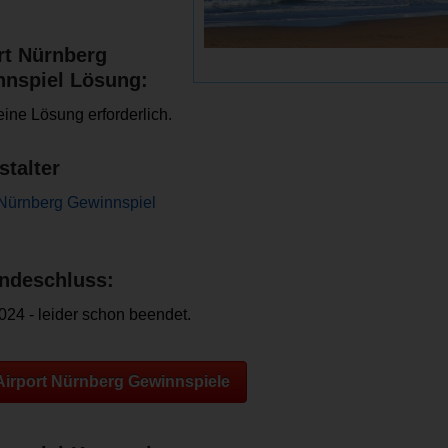
rt Nürnberg
nspiel Lösung:
keine Lösung erforderlich.
stalter
 Nürnberg Gewinnspiel
ndeschluss:
024 - leider schon beendet.
 Airport Nürnberg Gewinnspiele