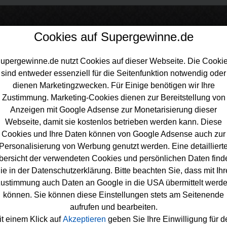
Cookies auf Supergewinne.de
upergewinne.de nutzt Cookies auf dieser Webseite. Die Cooki
sind entweder essenziell für die Seitenfunktion notwendig oder
inne.de
>
Gewinnspiele
>
Sonstige Gewinnspiele
>
Airport Nürnberg 
dienen Marketingzwecken. Für Einige benötigen wir Ihre
piele gewinnen
Zustimmung. Marketing-Cookies dienen zur Bereitstellung von
Anzeigen mit Google Adsense zur Monetarisierung dieser
Webseite, damit sie kostenlos betrieben werden kann. Diese
Cookies und Ihre Daten können von Google Adsense auch zur
Personalisierung von Werbung genutzt werden. Eine detailliert
ort Nürnberg Gewinnspiel - tolle Spiele
bersicht der verwendeten Cookies und persönlichen Daten find
ie in der Datenschutzerklärung. Bitte beachten Sie, dass mit Ihr
innen
ustimmung auch Daten an Google in die USA übermittelt werd
tenloses Airport Nürnberg Gewinnspiel für alle, die gern ein s
können. Sie können diese Einstellungen stets am Seitenende
en
möchten. Airport Nürnburg verlost drei Monopoly Spiele in de
aufrufen und bearbeiten.
g-Edition. Mit etwas Glück können Sie ein solches Spiel gewin
it einem Klick auf
Akzeptieren
geben Sie Ihre Einwilligung für d