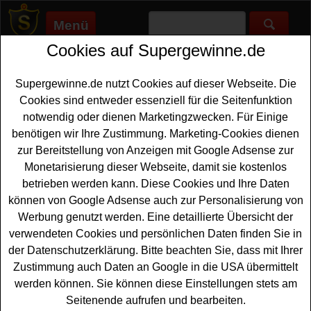
Menü
Cookies auf Supergewinne.de
Supergewinne.de
>
Gewinnspiele
>
Sonstige Gewinnspiele
>
Bergwelten Gewinnspiel - Kinder Ski Set gewinnen
Supergewinne.de nutzt Cookies auf dieser Webseite. Die
Anzeige:
Cookies sind entweder essenziell für die Seitenfunktion
notwendig oder dienen Marketingzwecken. Für Einige
Anzeige:
benötigen wir Ihre Zustimmung. Marketing-Cookies dienen
zur Bereitstellung von Anzeigen mit Google Adsense zur
Bergwelten Gewinnspiel - Kinder
Monetarisierung dieser Webseite, damit sie kostenlos
Ski Set gewinnen
betrieben werden kann. Diese Cookies und Ihre Daten
können von Google Adsense auch zur Personalisierung von
Wer gern tolle
Ski gewinnen
möchte, sollte sich dieses
Werbung genutzt werden. Eine detaillierte Übersicht der
kostenlose Bergwelten Gewinnspiel unbedingt genauer
verwendeten Cookies und persönlichen Daten finden Sie in
anschauen. Bergwelten verlost ein Dynafit Touren-Ski
der Datenschutzerklärung. Bitte beachten Sie, dass mit Ihrer
Set für Kinder im Wert von 349 Euro. Mit etwas Glück
Zustimmung auch Daten an Google in die USA übermittelt
können Sie diese tollen Ski gewinnen. Falls Sie gratis
werden können. Sie können diese Einstellungen stets am
mitmachen möchten, müssen Sie nur kurz das kleine
Seitenende aufrufen und bearbeiten.
Quiz erfolgreich absolvieren und können sich damit Ihre