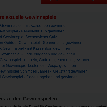
re aktuelle Gewinnspiele
 Gewinnspiel - mit Kassenbon gewinnen
winnspiel - Familienurlaub gewinnen
d Gewinnspiel Besserwisser Quiz
en Outdoor Gewinnspiel - Sonnenbrille gewinnen
k Gewinnspiel - mit Kassenbon gewinnen
 Gewinnspiel - Code eingeben und gewinnen
 Gewinnspiel - rubbeln, Code eingeben und gewinnen
ller Gewinnspiel kostenlos - Vespa gewinnen
ewinnspiel Schiff des Jahres - Kreuzfahrt gewinnen
l Gewinnspiel - Code eingeben und gewinnen
is zu den Gewinnspielen
winne.de ist ein Portal für Gewinnspiele im Internet und recher