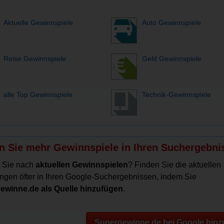
Aktuelle Gewinnspiele
Auto Gewinnspiele
Reise Gewinnspiele
Geld Gewinnspiele
alle Top Gewinnspiele
Technik-Gewinnspiele
n Sie mehr Gewinnspiele in Ihren Suchergebni
 Sie nach
aktuellen Gewinnspielen
? Finden Sie die aktuellen
ngen öfter in Ihren Google-Suchergebnissen, indem Sie
ewinne.de als Quelle hinzufügen
.
Supergewinne.de bei Google hinz