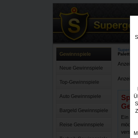
S
Supergew
Gewinnspiele
Paletten
Anzeige:
Neue Gewinnspiele
Anzeige:
Top-Gewinnspiele
Spez
Auto Gewinnspiele
Ü
S
Getr
Bargeld Gewinnspiele
Z
Ein kos
Reise Gewinnspiele
möchten
versorg
M