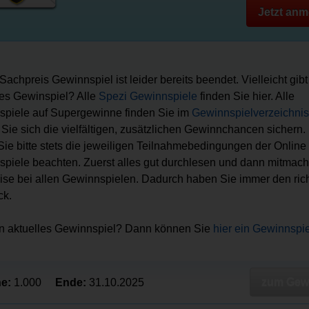
Jetzt anm
Sachpreis Gewinnspiel ist leider bereits beendet. Vielleicht gib
es Gewinspiel? Alle
Spezi Gewinnspiele
finden Sie hier. Alle
piele auf Supergewinne finden Sie im
Gewinnspielverzeichnis
Sie sich die vielfältigen, zusätzlichen Gewinnchancen sichern.
 Sie bitte stets die jeweiligen Teilnahmebedingungen der Online
piele beachten. Zuerst alles gut durchlesen und dann mitmach
ise bei allen Gewinnspielen. Dadurch haben Sie immer den ric
ck.
in aktuelles Gewinnspiel? Dann können Sie
hier ein Gewinnspi
zum Gewi
e:
1.000
Ende:
31.10.2025