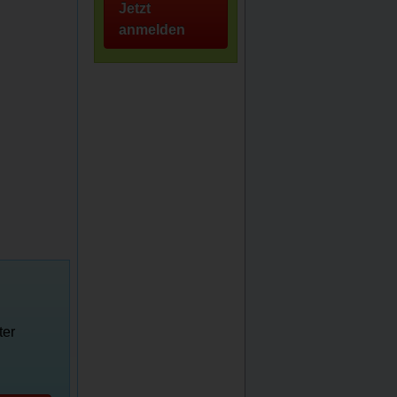
Jetzt
anmelden
ter