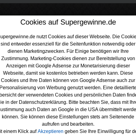
Cookies auf Supergewinne.de
upergewinne.de nutzt Cookies auf dieser Webseite. Die Cooki
sind entweder essenziell für die Seitenfunktion notwendig oder
inne.de
>
Gewinnspiele
>
Sonstige Gewinnspiele
>
Spezi Gewinnspiel 
dienen Marketingzwecken. Für Einige benötigen wir Ihre
kissen, Getränkewanne und Party gewinnen
Zustimmung. Marketing-Cookies dienen zur Bereitstellung von
Anzeigen mit Google Adsense zur Monetarisierung dieser
Webseite, damit sie kostenlos betrieben werden kann. Diese
Cookies und Ihre Daten können von Google Adsense auch zur
Personalisierung von Werbung genutzt werden. Eine detailliert
i Gewinnspiel - Stehtisch, Palettenkiss
bersicht der verwendeten Cookies und persönlichen Daten find
ie in der Datenschutzerklärung. Bitte beachten Sie, dass mit Ihr
änkewanne und Party gewinnen
ustimmung auch Daten an Google in die USA übermittelt werd
tenloses Spezi Gewinnspiel für alle, die gern eine coole
Party 
können. Sie können diese Einstellungen stets am Seitenende
. Spezi bringt einen coolen Spezi Container zu der Geweinner
aufrufen und bearbeiten.
t die Gäste mit kostenfreiem Spezi. Doch damit nicht genug: Wei
it einem Klick auf
Akzeptieren
geben Sie Ihre Einwilligung für d