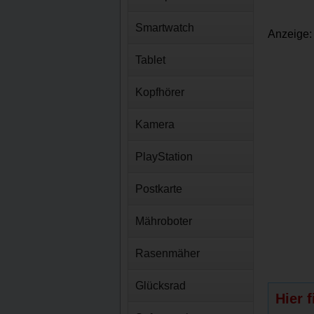
Smartwatch
Anzeige:
Tablet
Kopfhörer
Kamera
PlayStation
Postkarte
Mähroboter
Rasenmäher
Glücksrad
Hier 