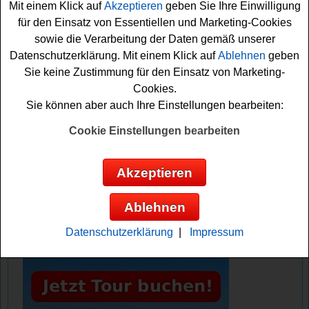
Mit einem Klick auf
Akzeptieren
geben Sie Ihre Einwilligung
herausfinden und können sich dann Ihre Gewinnchance
für den Einsatz von Essentiellen und Marketing-Cookies
sichern. Vielleicht haben Sie ja Glück und können ein
sowie die Verarbeitung der Daten gemäß unserer
tolles Outdoor-Set gewinnen? Viel Erfolg!
Datenschutzerklärung. Mit einem Klick auf
Ablehnen
geben
Sie keine Zustimmung für den Einsatz von Marketing-
Krombacher verlost 3x ein tolles Outdoor-
Cookies.
Set mit Pavillon, Stehtisch und zwei
Sie können aber auch Ihre Einstellungen bearbeiten:
Krombacher Frischefässern Bier
Cookie Einstellungen bearbeiten
Anzeige:
Akzeptieren
Ablehnen
Datenschutzerklärung
|
Impressum