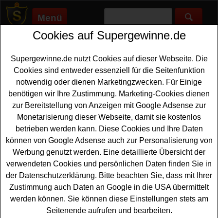
Menü
Cookies auf Supergewinne.de
Supergewinne.de
>
Gewinnspiele
>
Sonstige Gewinnspiele
>
Krombacher Gewinnspiel - Outdoor-Set gewinnen
Supergewinne.de nutzt Cookies auf dieser Webseite. Die
Anzeige:
Cookies sind entweder essenziell für die Seitenfunktion
notwendig oder dienen Marketingzwecken. Für Einige
Anzeige:
benötigen wir Ihre Zustimmung. Marketing-Cookies dienen
zur Bereitstellung von Anzeigen mit Google Adsense zur
Krombacher Gewinnspiel -
Monetarisierung dieser Webseite, damit sie kostenlos
Outdoor-Set gewinnen
betrieben werden kann. Diese Cookies und Ihre Daten
können von Google Adsense auch zur Personalisierung von
Mit diesem kostenlosen Krombacher Gewinnspiel kann
Werbung genutzt werden. Eine detaillierte Übersicht der
der Sommer kommen. Die Krombacher Brauerei verlost
verwendeten Cookies und persönlichen Daten finden Sie in
dreimal ein cooles
Outdoor-Set
mit Pavillon, Stehtisch
der Datenschutzerklärung. Bitte beachten Sie, dass mit Ihrer
und je zwei Frischefässchen. Mit etwas Glück können
Zustimmung auch Daten an Google in die USA übermittelt
Sie ein solches Outdoor-Set gewinnen. Falls Sie bei dem
werden können. Sie können diese Einstellungen stets am
Krombacher Gewinnspiel kostenlos mitmachen möchten,
Seitenende aufrufen und bearbeiten.
müssen Sie nur kurz die Lösung der Preisfrage