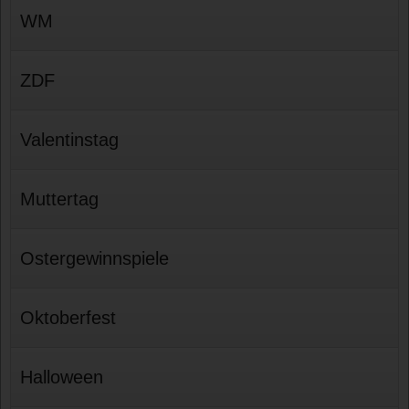
WM
ZDF
Valentinstag
Muttertag
Ostergewinnspiele
Oktoberfest
Halloween