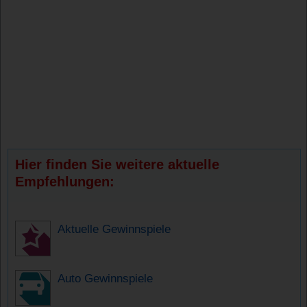
Hier finden Sie weitere aktuelle
Empfehlungen:
Aktuelle Gewinnspiele
Auto Gewinnspiele