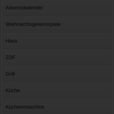
Adventskalender
Weihnachtsgewinnspiele
Haus
ZDF
Grill
Küche
Küchenmaschine