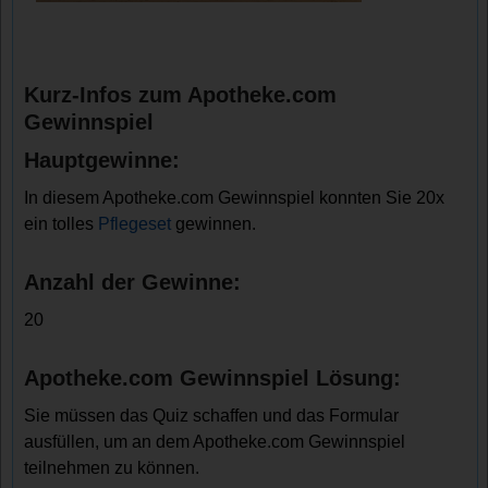
Kurz-Infos zum Apotheke.com
Gewinnspiel
Hauptgewinne:
In diesem Apotheke.com Gewinnspiel konnten Sie 20x
ein tolles
Pflegeset
gewinnen.
Anzahl der Gewinne:
20
Apotheke.com Gewinnspiel Lösung:
Sie müssen das Quiz schaffen und das Formular
ausfüllen, um an dem Apotheke.com Gewinnspiel
teilnehmen zu können.