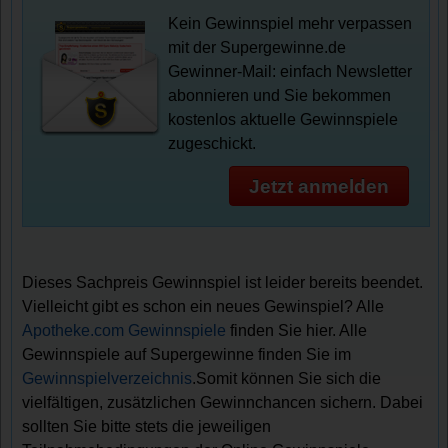
Kein Gewinnspiel mehr verpassen
mit der Supergewinne.de
Gewinner-Mail: einfach Newsletter
abonnieren und Sie bekommen
kostenlos aktuelle Gewinnspiele
zugeschickt.
Jetzt anmelden
Dieses Sachpreis Gewinnspiel ist leider bereits beendet.
Vielleicht gibt es schon ein neues Gewinspiel? Alle
Apotheke.com Gewinnspiele
finden Sie hier. Alle
Gewinnspiele auf Supergewinne finden Sie im
Gewinnspielverzeichnis
.Somit können Sie sich die
vielfältigen, zusätzlichen Gewinnchancen sichern. Dabei
sollten Sie bitte stets die jeweiligen