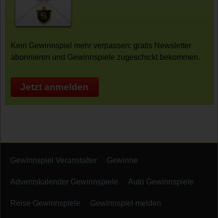
Kein Gewinnspiel mehr verpassen: gratis Newsletter
abonnieren und Gewinnspiele zugeschickt bekommen.
Jetzt anmelden
Gewinnspiel Veranstalter
Gewinne
Adventskalender Gewinnspiele
Auto Gewinnspiele
Reise Gewinnspiele
Gewinnspiel melden