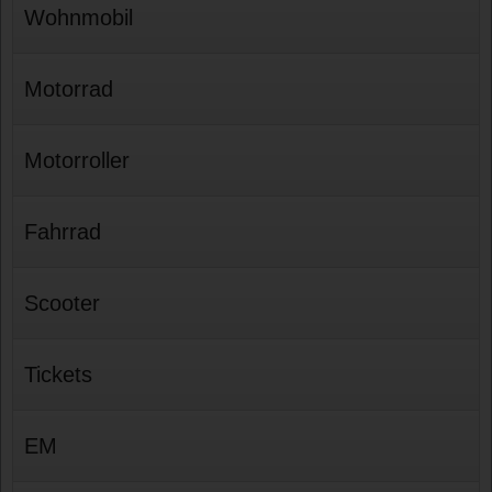
Wohnmobil
Motorrad
Motorroller
Fahrrad
Scooter
Tickets
EM