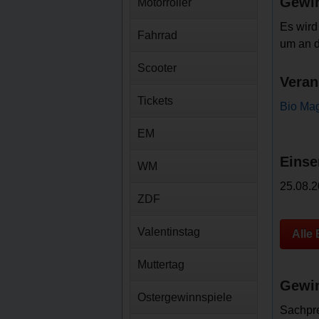
Gewin
Motorroller
Es wird
Fahrrad
um an d
Scooter
Veran
Tickets
Bio Ma
EM
Einse
WM
25.08.2
ZDF
Valentinstag
Alle
Muttertag
Gewin
Ostergewinnspiele
Sachpre