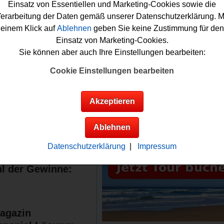
s kleine Formular ausfüllen und die Frage beantworten. Viellei
Einsatz von Essentiellen und Marketing-Cookies sowie die
Glück? Viel Spaß bei der Teilnahme!
erarbeitung der Daten gemäß unserer Datenschutzerklärung. M
einem Klick auf
Ablehnen
geben Sie keine Zustimmung für den
agazin verlost 5x tolle Kosmetik
Einsatz von Marketing-Cookies.
Sie können aber auch Ihre Einstellungen bearbeiten:
Anzeige:
Infos zum Bio
Cookie Einstellungen bearbeiten
in Gewinnspiel
gewinne:
Akzeptieren
em Bio Magazin
Ablehnen
piel konnten Sie 5x tolle
ik
gewinnen.
Datenschutzerklärung
|
Impressum
l der Gewinne:
agazin