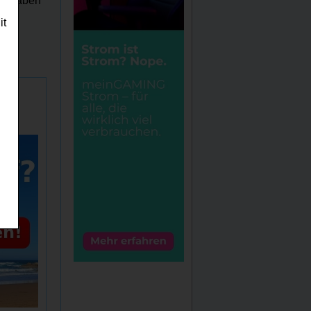
cht haben
it