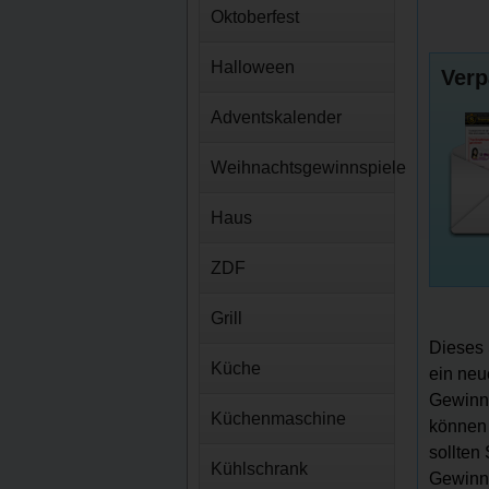
Oktoberfest
Halloween
Verp
Adventskalender
Weihnachtsgewinnspiele
Haus
ZDF
Grill
Dieses 
Küche
ein neu
Gewinns
Küchenmaschine
können 
sollten
Kühlschrank
Gewinns