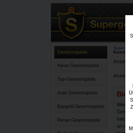
S
Supergew
Gewinnspiele
Kosmetik
Anzeige:
Neue Gewinnspiele
Anzeige:
Top-Gewinnspiele
Bio 
Auto Gewinnspiele
Ü
S
Wer ger
Bargeld Gewinnspiele
Z
Gewinns
natüür 
Reise Gewinnspiele
an dem
M