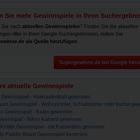
n Sie mehr Gewinnspiele in Ihren Suchergebni
 Sie nach
aktuellen Gewinnspielen
? Finden Sie die aktuellen
ngen öfter in Ihren Google-Suchergebnissen, indem Sie
ewinne.de als Quelle hinzufügen
.
Supergewinne.de bei Google hinz
re aktuelle Gewinnspiele
 Gewinnspiel - Hotelaufenthalt gewinnen
aum Gewinnspiel - Wohnzimmer, Schlafzimmer oder Küche ge
s Gewinnspiel - Radio gewinnen
Gewinnpiel - Nikon Kamera gewinnen
 Kinder Gewinnspiel - mit Kassenbon gewinnen
p Paddle Board Gewinnspiel kostenlos