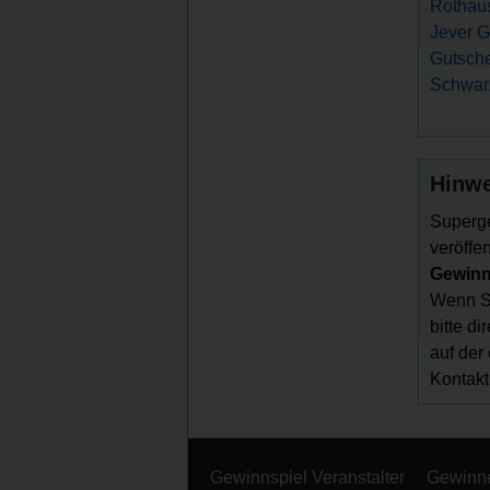
Rothau
Jever G
Gutsche
Schwarz
Hinwe
Superge
veröffen
Gewinns
Wenn Si
bitte d
auf der
Kontakt
Gewinnspiel Veranstalter
Gewinn