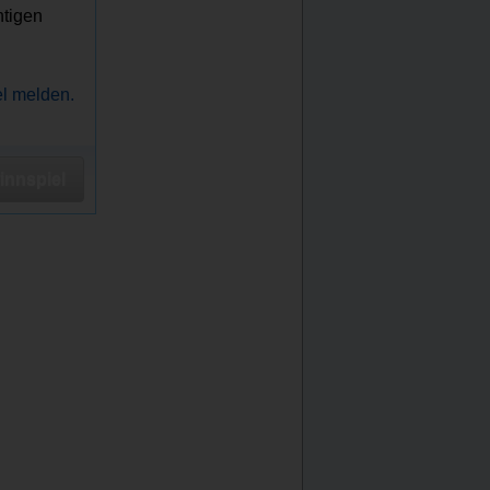
htigen
el melden.
nnspiel