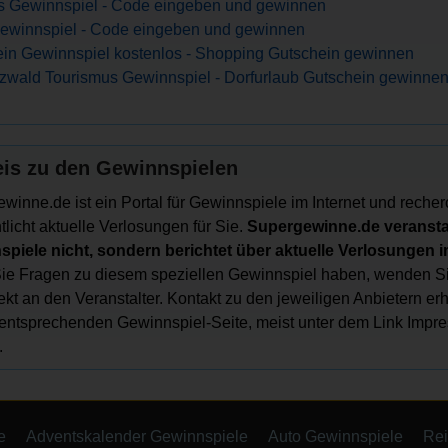
s Gewinnspiel - Code eingeben und gewinnen
ewinnspiel - Code eingeben und gewinnen
in Gewinnspiel kostenlos - Shopping Gutschein gewinnen
wald Tourismus Gewinnspiel - Dorfurlaub Gutschein gewinne
is zu den Gewinnspielen
winne.de ist ein Portal für Gewinnspiele im Internet und recher
tlicht aktuelle Verlosungen für Sie.
Supergewinne.de veranstal
piele nicht, sondern berichtet über aktuelle Verlosungen im
e Fragen zu diesem speziellen Gewinnspiel haben, wenden Si
irekt an den Veranstalter. Kontakt zu den jeweiligen Anbietern er
 entsprechenden Gewinnspiel-Seite, meist unter dem Link Impr
.
e
Adventskalender Gewinnspiele
Auto Gewinnspiele
Rei