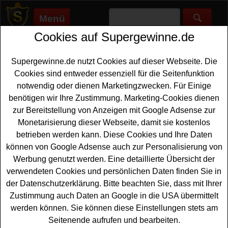
Menü
Cookies auf Supergewinne.de
Supergewinne.de
>
Gewinnspiele
>
Sonstige Gewinnspiele
>
Kinder-Tipps Adventskalender Gewinnspiel - tolle Preise
gewinnen
Supergewinne.de nutzt Cookies auf dieser Webseite. Die
Anzeige:
Cookies sind entweder essenziell für die Seitenfunktion
notwendig oder dienen Marketingzwecken. Für Einige
Anzeige:
benötigen wir Ihre Zustimmung. Marketing-Cookies dienen
zur Bereitstellung von Anzeigen mit Google Adsense zur
Monetarisierung dieser Webseite, damit sie kostenlos
Kinder-Tipps Adventskalender
betrieben werden kann. Diese Cookies und Ihre Daten
Gewinnspiel - tolle Preise
können von Google Adsense auch zur Personalisierung von
gewinnen
Werbung genutzt werden. Eine detaillierte Übersicht der
verwendeten Cookies und persönlichen Daten finden Sie in
Wer in der Vorweihnachtszeit gern schöne
der Datenschutzerklärung. Bitte beachten Sie, dass mit Ihrer
Überraschungen und
Sachpreise gewinnen
möchten,
Zustimmung auch Daten an Google in die USA übermittelt
sollte sich das Kinder-Tipps Adventskalander
werden können. Sie können diese Einstellungen stets am
Gewinnspiel 2024 unbedingt genauer anschauen. Jeden
Seitenende aufrufen und bearbeiten.
Tag wartet hinter den Türchen des Online-