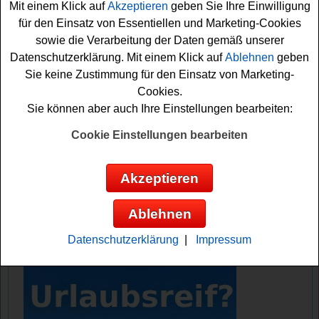
Mit einem Klick auf
Akzeptieren
geben Sie Ihre Einwilligung
Adventskalenders eine schöne Überraschung, die
für den Einsatz von Essentiellen und Marketing-Cookies
Kinderherzen sicher höher schlagen lassen wird. Am
sowie die Verarbeitung der Daten gemäß unserer
1.12. startet der Kinder-Tipps Adventskalender. Falls Sie
Datenschutzerklärung. Mit einem Klick auf
Ablehnen
geben
an dem Kinder-Tipps Adventskalender Gewinnspiel
Sie keine Zustimmung für den Einsatz von Marketing-
kostenlos teilnehmen möchten, müssen Sie nur die
Cookies.
Türchen öffnen und das kleine Formular ausfüllen.
Sie können aber auch Ihre Einstellungen bearbeiten:
Vielleicht haben Sie ja Glück? Viel Spaß und frohe
Weihnachten!
Cookie Einstellungen bearbeiten
Kinder-Tipps verlost schöne Sachpreise,
Akzeptieren
Gutscheine und Überraschungen
Ablehnen
Anzeige:
Datenschutzerklärung
|
Impressum