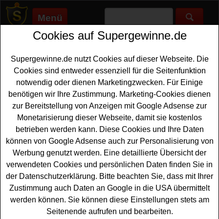
Menü
Cookies auf Supergewinne.de
Supergewinne.de
>
Gewinnspiele
>
Sonstige Gewinnspiele
>
Villeroy und Boch Gewinnspiel - tolles Porzellan gewinnen
Supergewinne.de nutzt Cookies auf dieser Webseite. Die
Anzeige:
Cookies sind entweder essenziell für die Seitenfunktion
notwendig oder dienen Marketingzwecken. Für Einige
Anzeige:
benötigen wir Ihre Zustimmung. Marketing-Cookies dienen
zur Bereitstellung von Anzeigen mit Google Adsense zur
Villeroy und Boch Gewinnspiel -
Monetarisierung dieser Webseite, damit sie kostenlos
tolles Porzellan gewinnen
betrieben werden kann. Diese Cookies und Ihre Daten
können von Google Adsense auch zur Personalisierung von
Ein kostenloses Villeroy und Boch Gewinnspiel für alle
Werbung genutzt werden. Eine detaillierte Übersicht der
Gewinner, die gern tolles
Porzellan gewinnen
möchten.
verwendeten Cookies und persönlichen Daten finden Sie in
Auf die glücklichen Gewinner warten drei hochwertige
der Datenschutzerklärung. Bitte beachten Sie, dass mit Ihrer
Frühstücks Geschirr Sets im Wert von ca. 1000 Euro.
Zustimmung auch Daten an Google in die USA übermittelt
Falls Sie an dem Villeroy und Boch Gewinnspiel gratis
werden können. Sie können diese Einstellungen stets am
teilnehmen möchten, sollten Sie kurz das kleine
Seitenende aufrufen und bearbeiten.
Formular ausfüllen. Denn nur so können Sie sich Ihre