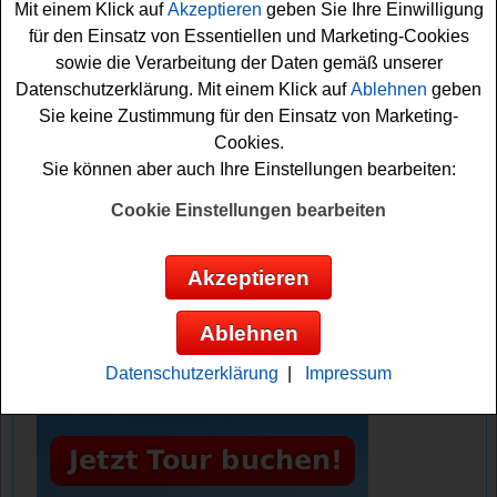
Mit einem Klick auf
Akzeptieren
geben Sie Ihre Einwilligung
Gewinnchance sichern. Vielleicht haben Sie ja Glück?
für den Einsatz von Essentiellen und Marketing-Cookies
auf jeden Fall drücken wir schon einmal fest die Daumen
sowie die Verarbeitung der Daten gemäß unserer
für dieses tolle Villeroy und Boch Gewinnspiel 2026!
Datenschutzerklärung. Mit einem Klick auf
Ablehnen
geben
Sie keine Zustimmung für den Einsatz von Marketing-
Villeroy und Boch verlost 3x hochwertiges
Cookies.
Frühstücks-Geschirr aus Premium
Sie können aber auch Ihre Einstellungen bearbeiten:
Porzellan
Cookie Einstellungen bearbeiten
Anzeige:
Akzeptieren
Ablehnen
Datenschutzerklärung
|
Impressum