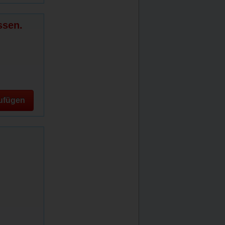
ssen.
ufügen