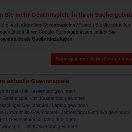
n Sie mehr Gewinnspiele in Ihren Suchergebni
 Sie nach
aktuellen Gewinnspielen
? Finden Sie die aktuellen
ngen öfter in Ihren Google-Suchergebnissen, indem Sie
ewinne.de als Quelle hinzufügen
.
Supergewinne.de bei Google hinz
re aktuelle Gewinnspiele
winnspiel - mit Kassenbon gewinnen
 Gewinnspiel - mit Kassenbon gewinnen
ksbilliger Gewinnspiel - Laptop gewinnen
e Umwelthilfe Gewinnspiel - Jahresvorrat Getränke gewinnen
ipps Gewinnspiel 50 Jahre Jubiläum
ewinnspiel - mit Kassenbon gewinnen