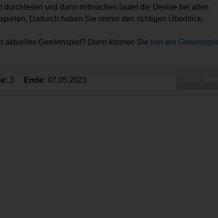
ut durchlesen und dann mitmachen lautet die Devise bei allen
pielen. Dadurch haben Sie immer den richtigen Überblick.
in aktuelles Gewinnspiel? Dann können Sie
hier ein Gewinnspi
zum Gewi
e:
3
Ende:
07.05.2023