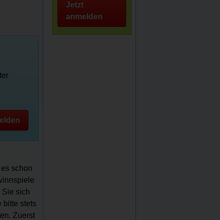
Jetzt
anmelden
ter
elden
t es schon
winnspiele
 Sie sich
bitte stets
en. Zuerst