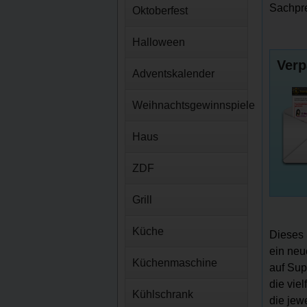
Sachpre
Oktoberfest
Halloween
Verp
Adventskalender
Weihnachtsgewinnspiele
Haus
ZDF
Grill
Küche
Dieses 
ein neu
Küchenmaschine
auf Sup
die vie
Kühlschrank
die jew