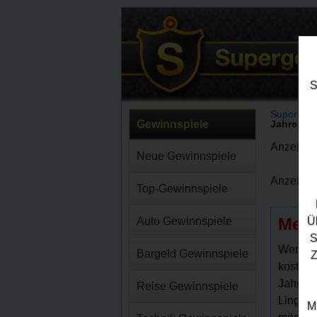
S
Supergew
Gewinnspiele
Jahresab
Anzeige:
Neue Gewinnspiele
Anzeige:
Top-Gewinnspiele
Mey 
Auto Gewinnspiele
Ü
S
Wer ger
Bargeld Gewinnspiele
Z
kostenl
Jahresa
Reise Gewinnspiele
Lingeri
M