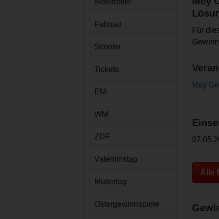
Mey G
Motorroller
Lösu
Fahrrad
Für die
Gewinns
Scooter
Veran
Tickets
Mey Ge
EM
WM
Einse
ZDF
07.05.2
Valentinstag
Alle
Muttertag
Ostergewinnspiele
Gewin