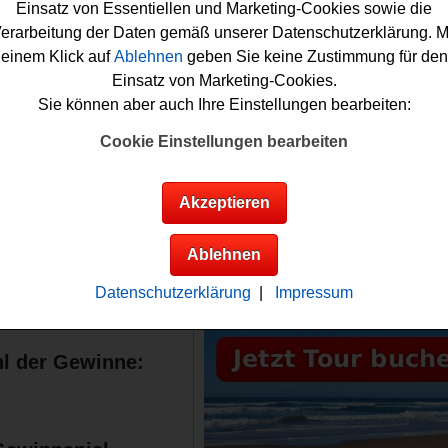
, sollten Sie flink das kleine Formular ausfüllen. Denn nur so 
Einsatz von Essentiellen und Marketing-Cookies sowie die
re Gewinnchance sichern. Vielleicht haben Sie ja Glück? Auf jed
erarbeitung der Daten gemäß unserer Datenschutzerklärung. M
 wir schon einmal kräftig die Daumen!
einem Klick auf
Ablehnen
geben Sie keine Zustimmung für den
Einsatz von Marketing-Cookies.
erlost 3x ein Wäsche Jahresabo
Sie können aber auch Ihre Einstellungen bearbeiten:
Cookie Einstellungen bearbeiten
Anzeige:
Infos zum Mey
nspiel
Akzeptieren
gewinne:
Ablehnen
em Mey Gewinnspiel
 Sie 3x ein Wäsche
Datenschutzerklärung
|
Impressum
abo
gewinnen.
l der Gewinne: