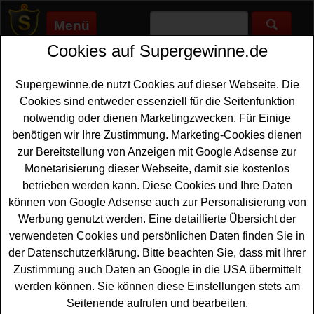
Menü
Cookies auf Supergewinne.de
Supergewinne.de
>
Gewinnspiele
>
Sonstige Gewinnspiele
>
Eatsmarter Gewinnspiel - hochwertige Pfanne gewinnen
Supergewinne.de nutzt Cookies auf dieser Webseite. Die
Anzeige:
Cookies sind entweder essenziell für die Seitenfunktion
notwendig oder dienen Marketingzwecken. Für Einige
Anzeige:
benötigen wir Ihre Zustimmung. Marketing-Cookies dienen
zur Bereitstellung von Anzeigen mit Google Adsense zur
Eatsmarter Gewinnspiel -
Monetarisierung dieser Webseite, damit sie kostenlos
hochwertige Pfanne gewinnen
betrieben werden kann. Diese Cookies und Ihre Daten
können von Google Adsense auch zur Personalisierung von
Wer gern eine tolle neue
Pfanne gewinnen
möchte, sollte
Werbung genutzt werden. Eine detaillierte Übersicht der
sich das aktuelle Eatsmarter Gewinnspiel genauer
verwendeten Cookies und persönlichen Daten finden Sie in
anschauen. Eatsmarter verlost eine ELO Smart Wave
der Datenschutzerklärung. Bitte beachten Sie, dass mit Ihrer
Pfanne sowie eine Wokpfanne im Gesamtwert von über
Zustimmung auch Daten an Google in die USA übermittelt
90 Euro. Mit etwas Glück können Sie diese Pfanne
werden können. Sie können diese Einstellungen stets am
gewinnen. Falls Sie sich die Chance sichern möchten,
Seitenende aufrufen und bearbeiten.
sollten Sie gleich das kleine Formular ausfüllen.