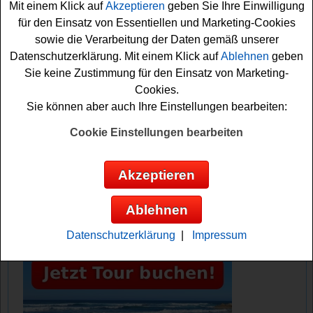
Mit einem Klick auf
Akzeptieren
geben Sie Ihre Einwilligung
Vielleicht klappt es ja? Viel Spaß bei der Teilnahme an
für den Einsatz von Essentiellen und Marketing-Cookies
dem tollen Gewinnspiel von Eatsmarter!
sowie die Verarbeitung der Daten gemäß unserer
Datenschutzerklärung. Mit einem Klick auf
Ablehnen
geben
Eatsmarter verlost eine ELO Smart Wave
Sie keine Zustimmung für den Einsatz von Marketing-
Pfanne sowie eine Wokpfanne im
Cookies.
Gesamtwert von über 90 Euro
Sie können aber auch Ihre Einstellungen bearbeiten:
Cookie Einstellungen bearbeiten
Anzeige:
Akzeptieren
Ablehnen
Datenschutzerklärung
|
Impressum