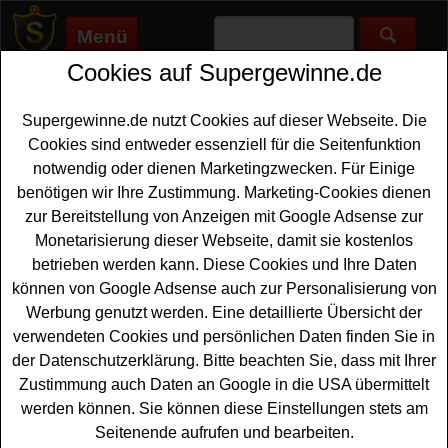
Menü
Cookies auf Supergewinne.de
Supergewinne.de
>
Gewinnspiele
>
Sonstige Gewinnspiele
>
Fairtrade Deutschland Adventskalender Gewinnspiel
Supergewinne.de nutzt Cookies auf dieser Webseite. Die
Anzeige:
Cookies sind entweder essenziell für die Seitenfunktion
notwendig oder dienen Marketingzwecken. Für Einige
Anzeige:
benötigen wir Ihre Zustimmung. Marketing-Cookies dienen
zur Bereitstellung von Anzeigen mit Google Adsense zur
Fairtrade Deutschland
Monetarisierung dieser Webseite, damit sie kostenlos
Adventskalender Gewinnspiel
betrieben werden kann. Diese Cookies und Ihre Daten
können von Google Adsense auch zur Personalisierung von
Ein kostenloses
Adventskalender Gewinnspiel
hat
Werbung genutzt werden. Eine detaillierte Übersicht der
Fairtrade Deutschland gestartet. Jeden Tage wartet hinter
verwendeten Cookies und persönlichen Daten finden Sie in
den Türchen im Fairtrade Adventskalender Gewinnspiel
der Datenschutzerklärung. Bitte beachten Sie, dass mit Ihrer
2025 eine schöne Überraschung auf glückliche
Zustimmung auch Daten an Google in die USA übermittelt
Gewinner. Falls Sie an dem Fairtrade Deutschland
werden können. Sie können diese Einstellungen stets am
Adventskalender Gewinnspiel gratis teilnehmen
Seitenende aufrufen und bearbeiten.
möchten, müssen Sie die einzelnen Türchen öffnen und