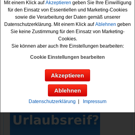
Mit einem Klick auf
Akzeptieren
geben Sie Ihre Einwilligung
Heiligenhafen auf einen glücklichen Gewinner.
für den Einsatz von Essentiellen und Marketing-Cookies
sowie die Verarbeitung der Daten gemäß unserer
Falls Sie an dem Futterhaus Adventskalender
Datenschutzerklärung. Mit einem Klick auf
Ablehnen
geben
Gewinnspiel gratis teilnehmen möchten, müssen Sie die
Sie keine Zustimmung für den Einsatz von Marketing-
täglichen Türchen öffnen und können sich damit schon
Cookies.
Ihre Chance sichern. Viel Glück und eine schöne
Sie können aber auch Ihre Einstellungen bearbeiten:
Vorweihnachtszeit!
Cookie Einstellungen bearbeiten
Futterhaus verlost jeden Tag eine schöne
neue Überraschung
Akzeptieren
Anzeige:
Ablehnen
Datenschutzerklärung
|
Impressum