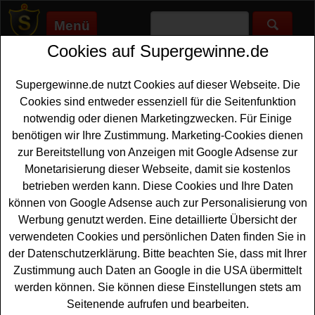
Menü
Cookies auf Supergewinne.de
Supergewinne.de
>
Gewinnspiele
>
Sonstige Gewinnspiele
>
Futterhaus Adventskalender Gewinnspiel
Supergewinne.de nutzt Cookies auf dieser Webseite. Die
Anzeige:
Cookies sind entweder essenziell für die Seitenfunktion
notwendig oder dienen Marketingzwecken. Für Einige
Anzeige:
benötigen wir Ihre Zustimmung. Marketing-Cookies dienen
zur Bereitstellung von Anzeigen mit Google Adsense zur
Futterhaus Adventskalender
Monetarisierung dieser Webseite, damit sie kostenlos
Gewinnspiel
betrieben werden kann. Diese Cookies und Ihre Daten
können von Google Adsense auch zur Personalisierung von
Ein kostenloses
Adventskalender Gewinnspiel
2025 hat
Werbung genutzt werden. Eine detaillierte Übersicht der
Das Futterhaus in der App gestartet. Schöne Sachpreise
verwendeten Cookies und persönlichen Daten finden Sie in
und Überraschungen für Hunde, Katzen, Fische und
der Datenschutzerklärung. Bitte beachten Sie, dass mit Ihrer
Terrarienbewohner warten hinter den Türchen im
Zustimmung auch Daten an Google in die USA übermittelt
Futterhaus Adventskalender 2025. Mit etwas Glück
werden können. Sie können diese Einstellungen stets am
können Sie eine davon gewinnen. Heiligabend wartet
Seitenende aufrufen und bearbeiten.
ein
Kurzurlaub
mit zwei Übernachtungen im Beach Motel