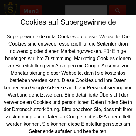
Menü
Cookies auf Supergewinne.de
Supergewinne.de
>
Gewinnspiele
>
Sonstige Gewinnspiele
>
Bau-
Welt Gewinnspiel - tolle Accessoires fürs Bad gewinnen
Supergewinne.de nutzt Cookies auf dieser Webseite. Die
Anzeige:
Cookies sind entweder essenziell für die Seitenfunktion
notwendig oder dienen Marketingzwecken. Für Einige
Anzeige:
benötigen wir Ihre Zustimmung. Marketing-Cookies dienen
zur Bereitstellung von Anzeigen mit Google Adsense zur
Bau-Welt Gewinnspiel - tolle
Monetarisierung dieser Webseite, damit sie kostenlos
Accessoires fürs Bad gewinnen
betrieben werden kann. Diese Cookies und Ihre Daten
können von Google Adsense auch zur Personalisierung von
Wer gern coole
Accessoires gewinnen
möchte, sollte bei
Werbung genutzt werden. Eine detaillierte Übersicht der
diesem kostenlosen Bau-Welt Gewinnspiel mitmachen.
verwendeten Cookies und persönlichen Daten finden Sie in
Verlost werden tolle Accessoires fürs Bad - eine
der Datenschutzerklärung. Bitte beachten Sie, dass mit Ihrer
Zwitscherbox für entspannendes Vogelgezwitscher, eine
Zustimmung auch Daten an Google in die USA übermittelt
Oceanbox sowie eine Waschtasche. Falls Sie an dem
werden können. Sie können diese Einstellungen stets am
Bau-Welt Gewinnspiel kostenlos teilnehmen möchten,
Seitenende aufrufen und bearbeiten.
sollten Sie kurz das kleine Formular ausfüllen und