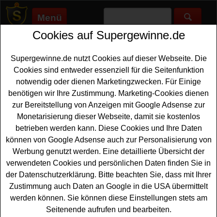
Menü
Cookies auf Supergewinne.de
Supergewinne.de
>
Gewinnspiele
>
Sonstige Gewinnspiele
>
Buchszene Gewinnspiel - SciFi Bücher gewinnen
Supergewinne.de nutzt Cookies auf dieser Webseite. Die
Anzeige:
Cookies sind entweder essenziell für die Seitenfunktion
notwendig oder dienen Marketingzwecken. Für Einige
Anzeige:
benötigen wir Ihre Zustimmung. Marketing-Cookies dienen
zur Bereitstellung von Anzeigen mit Google Adsense zur
Buchszene Gewinnspiel - SciFi
Monetarisierung dieser Webseite, damit sie kostenlos
Bücher gewinnen
betrieben werden kann. Diese Cookies und Ihre Daten
können von Google Adsense auch zur Personalisierung von
Sciene-Fiction-Fans aufgepasst: Bei diesem kostenlosen
Werbung genutzt werden. Eine detaillierte Übersicht der
Buchszene Gewinnspiel können Sie tolle Bücher
verwendeten Cookies und persönlichen Daten finden Sie in
gewinnen. Verlost werden 20 SciFi oder Fantasy Bücher
der Datenschutzerklärung. Bitte beachten Sie, dass mit Ihrer
- und mit etwas Glück können Sie eins dieser Bücher
Zustimmung auch Daten an Google in die USA übermittelt
gewinnen. Falls Sie an dem Buchszene Gewinnspiel
werden können. Sie können diese Einstellungen stets am
teilnehmen möchten, sollten Sie flink das kleine Formular
Seitenende aufrufen und bearbeiten.
ausfüllen und können sich damit Ihre Gewinnchance