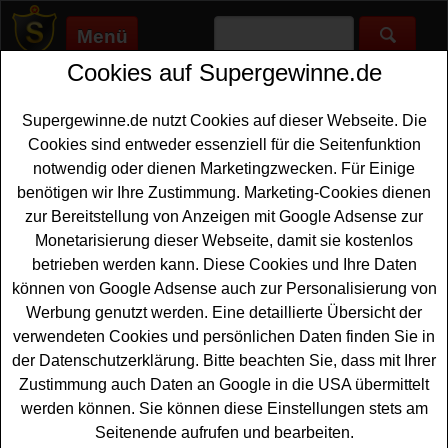
Menü
Cookies auf Supergewinne.de
Supergewinne.de
>
Gewinnspiele
>
Sonstige Gewinnspiele
>
Bergstolz Gewinnspiel - tolle Ski gewinnen
Supergewinne.de nutzt Cookies auf dieser Webseite. Die
Anzeige:
Cookies sind entweder essenziell für die Seitenfunktion
notwendig oder dienen Marketingzwecken. Für Einige
Anzeige:
benötigen wir Ihre Zustimmung. Marketing-Cookies dienen
zur Bereitstellung von Anzeigen mit Google Adsense zur
Bergstolz Gewinnspiel - tolle Ski
Monetarisierung dieser Webseite, damit sie kostenlos
gewinnen
betrieben werden kann. Diese Cookies und Ihre Daten
können von Google Adsense auch zur Personalisierung von
Ein schönes
Ski Gewinnspiel
gibt es derzeit bei
Werbung genutzt werden. Eine detaillierte Übersicht der
Bergstolz. Verlost wird ein Paar Rossignol Super
verwendeten Cookies und persönlichen Daten finden Sie in
Blackops - und Sie können diese tollen Ski gewinnen.
der Datenschutzerklärung. Bitte beachten Sie, dass mit Ihrer
Falls Sie an dem kostenlosen Bergstolz Gewinnspiel
Zustimmung auch Daten an Google in die USA übermittelt
teilnehmen möchten, müssen Sie kurz die Lösung der
werden können. Sie können diese Einstellungen stets am
folgenden Preisfrage herausfinden: Mit wem begann
Seitenende aufrufen und bearbeiten.
Abel Rossignol 1936 zusammenzuarbeiten? Wissen Sie