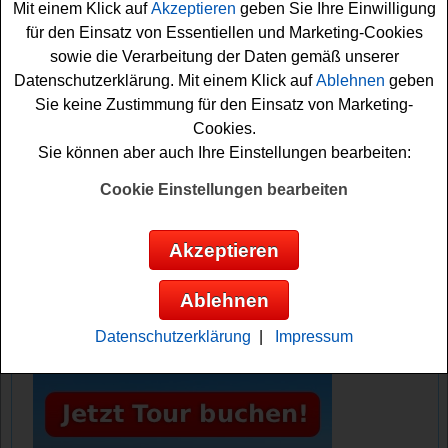
Mit einem Klick auf
Akzeptieren
geben Sie Ihre Einwilligung
die Antwort? Dann schnell mitmachen und die tolle
für den Einsatz von Essentiellen und Marketing-Cookies
Gewinnchance sichern! Vielleicht klappt es ja und Sie
sowie die Verarbeitung der Daten gemäß unserer
können die tollen Ski gewinnen? Auf jeden Fall sind die
Datenschutzerklärung. Mit einem Klick auf
Ablehnen
geben
Daumen schon fest gedrückt.
Sie keine Zustimmung für den Einsatz von Marketing-
Cookies.
Bergstolz verlost hochwertige Rossignol
Sie können aber auch Ihre Einstellungen bearbeiten:
Super Blackops Ski
Cookie Einstellungen bearbeiten
Anzeige:
Akzeptieren
Ablehnen
Datenschutzerklärung
|
Impressum