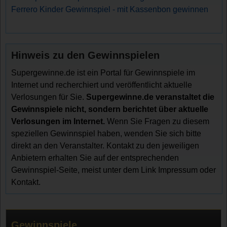
Ferrero Kinder Gewinnspiel - mit Kassenbon gewinnen
Hinweis zu den Gewinnspielen
Supergewinne.de ist ein Portal für Gewinnspiele im
Internet und recherchiert und veröffentlicht aktuelle
Verlosungen für Sie.
Supergewinne.de veranstaltet die
Gewinnspiele nicht, sondern berichtet über aktuelle
Verlosungen im Internet.
Wenn Sie Fragen zu diesem
speziellen Gewinnspiel haben, wenden Sie sich bitte
direkt an den Veranstalter. Kontakt zu den jeweiligen
Anbietern erhalten Sie auf der entsprechenden
Gewinnspiel-Seite, meist unter dem Link Impressum oder
Kontakt.
Gewinnspiele