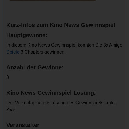
Kurz-Infos zum Kino News Gewinnspiel
Hauptgewinne:
In diesem Kino News Gewinnspiel konnten Sie 3x Amigo
Spiele
3 Chapters gewinnen.
Anzahl der Gewinne:
3
Kino News Gewinnspiel Lösung:
Der Vorschlag für die Lösung des Gewinnspiels lautet:
Zwei.
Veranstalter