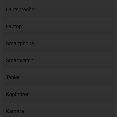
Lautsprecher
Laptop
Smartphone
Smartwatch
Tablet
Kopfhörer
Kamera