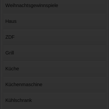
Weihnachtsgewinnspiele
Haus
ZDF
Grill
Küche
Küchenmaschine
Kühlschrank