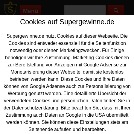
Menü
Cookies auf Supergewinne.de
Supergewinne.de
>
Gewinnspiele
>
Sonstige Gewinnspiele
>
Kino
News Gewinnspiel - Amigo Spiele gewinnen
Supergewinne.de nutzt Cookies auf dieser Webseite. Die
Anzeige:
Cookies sind entweder essenziell für die Seitenfunktion
notwendig oder dienen Marketingzwecken. Für Einige
Anzeige:
benötigen wir Ihre Zustimmung. Marketing-Cookies dienen
zur Bereitstellung von Anzeigen mit Google Adsense zur
Kino News Gewinnspiel - Amigo
Monetarisierung dieser Webseite, damit sie kostenlos
Spiele gewinnen
betrieben werden kann. Diese Cookies und Ihre Daten
können von Google Adsense auch zur Personalisierung von
Für alle, die gern tolle
Spiele gewinnen
möchten, ist das
Werbung genutzt werden. Eine detaillierte Übersicht der
aktuelle Kino News Gewinnspiel perfekt geeignet.
verwendeten Cookies und persönlichen Daten finden Sie in
Verlost werden drei Amigo Spiele 3 Chapters. Falls Sie
der Datenschutzerklärung. Bitte beachten Sie, dass mit Ihrer
an der Verlosung teilnehmen möchten, sollten Sie flink
Zustimmung auch Daten an Google in die USA übermittelt
Ihre Daten eingeben und die kleine Preisfrage richtig
werden können. Sie können diese Einstellungen stets am
beantworten. Machen Sie mit und versuchen Sie es!
Seitenende aufrufen und bearbeiten.
Vielleicht haben Sie ja Glück? Auf jeden Fall sind die