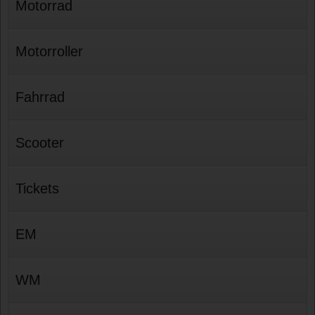
Motorrad
Motorroller
Fahrrad
Scooter
Tickets
EM
WM