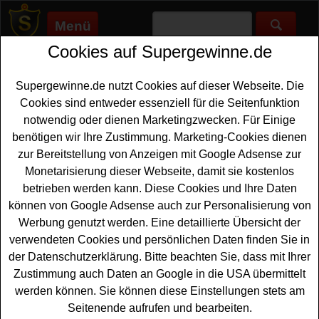
Menü
Cookies auf Supergewinne.de
Supergewinne.de
>
Gewinnspiele
>
Sonstige Gewinnspiele
>
Romane gewinnen - Droemer Knaur Gewinnspiel
Supergewinne.de nutzt Cookies auf dieser Webseite. Die
Anzeige:
Cookies sind entweder essenziell für die Seitenfunktion
notwendig oder dienen Marketingzwecken. Für Einige
Anzeige:
benötigen wir Ihre Zustimmung. Marketing-Cookies dienen
zur Bereitstellung von Anzeigen mit Google Adsense zur
Romane gewinnen - Droemer
Monetarisierung dieser Webseite, damit sie kostenlos
Knaur Gewinnspiel
betrieben werden kann. Diese Cookies und Ihre Daten
können von Google Adsense auch zur Personalisierung von
Lesefans haben mit diesem Gewinnspiel, die Chance
Werbung genutzt werden. Eine detaillierte Übersicht der
einen von 10 Romanen mit dem Titel Töchter der Sünde
verwendeten Cookies und persönlichen Daten finden Sie in
zu gewinnen. Sie müssen sich nur dem Quiz stellen und
der Datenschutzerklärung. Bitte beachten Sie, dass mit Ihrer
schon sind Sie mit im Lostopf vertreten.
Zustimmung auch Daten an Google in die USA übermittelt
werden können. Sie können diese Einstellungen stets am
Droemer Knaur verlost 10 Romane
Seitenende aufrufen und bearbeiten.