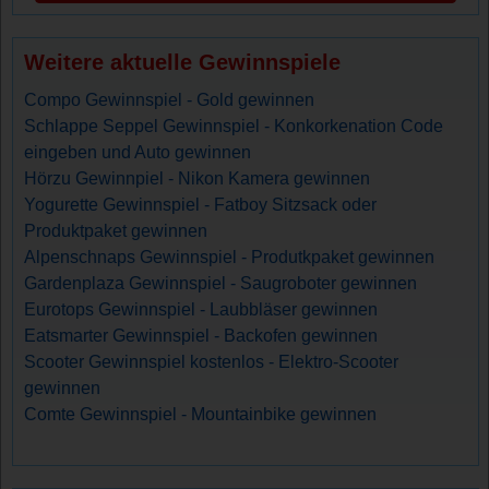
Weitere aktuelle Gewinnspiele
Compo Gewinnspiel - Gold gewinnen
Schlappe Seppel Gewinnspiel - Konkorkenation Code
eingeben und Auto gewinnen
Hörzu Gewinnpiel - Nikon Kamera gewinnen
Yogurette Gewinnspiel - Fatboy Sitzsack oder
Produktpaket gewinnen
Alpenschnaps Gewinnspiel - Produtkpaket gewinnen
Gardenplaza Gewinnspiel - Saugroboter gewinnen
Eurotops Gewinnspiel - Laubbläser gewinnen
Eatsmarter Gewinnspiel - Backofen gewinnen
Scooter Gewinnspiel kostenlos - Elektro-Scooter
gewinnen
Comte Gewinnspiel - Mountainbike gewinnen