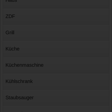
ZDF
Grill
Küche
Küchenmaschine
Kühlschrank
Staubsauger