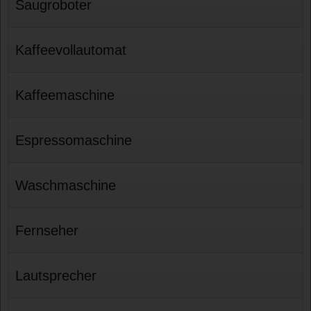
Saugroboter
Kaffeevollautomat
Kaffeemaschine
Espressomaschine
Waschmaschine
Fernseher
Lautsprecher