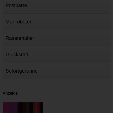
Postkarte
Mähroboter
Rasenmäher
Glücksrad
Sofortgewinne
Anzeige: