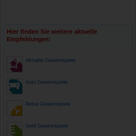
Hier finden Sie weitere aktuelle
Empfehlungen:
Aktuelle Gewinnspiele
Auto Gewinnspiele
Reise Gewinnspiele
Geld Gewinnspiele