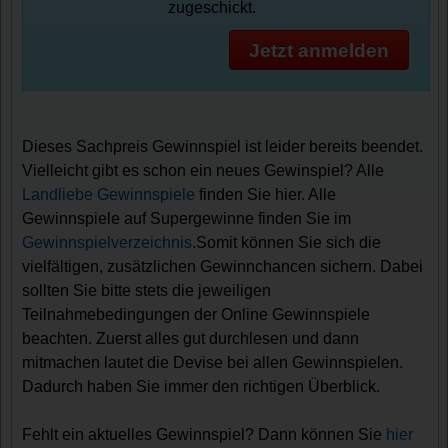
zugeschickt.
Jetzt anmelden
Dieses Sachpreis Gewinnspiel ist leider bereits beendet.
Vielleicht gibt es schon ein neues Gewinspiel? Alle
Landliebe Gewinnspiele
finden Sie hier. Alle
Gewinnspiele auf Supergewinne finden Sie im
Gewinnspielverzeichnis
.Somit können Sie sich die
vielfältigen, zusätzlichen Gewinnchancen sichern. Dabei
sollten Sie bitte stets die jeweiligen
Teilnahmebedingungen der Online Gewinnspiele
beachten. Zuerst alles gut durchlesen und dann
mitmachen lautet die Devise bei allen Gewinnspielen.
Dadurch haben Sie immer den richtigen Überblick.
Fehlt ein aktuelles Gewinnspiel? Dann können Sie
hier