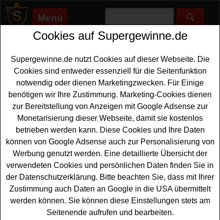
Menü
Cookies auf Supergewinne.de
Supergewinne.de
>
Gewinnspiele
>
Sonstige Gewinnspiele
>
Eatsmarter Gewinnspiel - Kochbuch gewinnen
Supergewinne.de nutzt Cookies auf dieser Webseite. Die
Anzeige:
Cookies sind entweder essenziell für die Seitenfunktion
notwendig oder dienen Marketingzwecken. Für Einige
Anzeige:
benötigen wir Ihre Zustimmung. Marketing-Cookies dienen
zur Bereitstellung von Anzeigen mit Google Adsense zur
Eatsmarter Gewinnspiel -
Monetarisierung dieser Webseite, damit sie kostenlos
Kochbuch gewinnen
betrieben werden kann. Diese Cookies und Ihre Daten
können von Google Adsense auch zur Personalisierung von
Für alle Gewinner, die gern ein tolles
Kochbuch
Werbung genutzt werden. Eine detaillierte Übersicht der
gewinnen
möchten, ist das aktuelle Eatsmarter
verwendeten Cookies und persönlichen Daten finden Sie in
Gewinnspiel perfekt. Verlost werden drei Exemplare des
der Datenschutzerklärung. Bitte beachten Sie, dass mit Ihrer
Jubiläums-Kochbuchs zu 10 Jahren Eat Smarter - und
Zustimmung auch Daten an Google in die USA übermittelt
mit etwas Glück können Sie ein solches Kochbuch
werden können. Sie können diese Einstellungen stets am
gewinnen. Falls Sie an der Verlosung teilnehmen
Seitenende aufrufen und bearbeiten.
möchten, müssen Sie nur flink Ihre Daten eintragen und