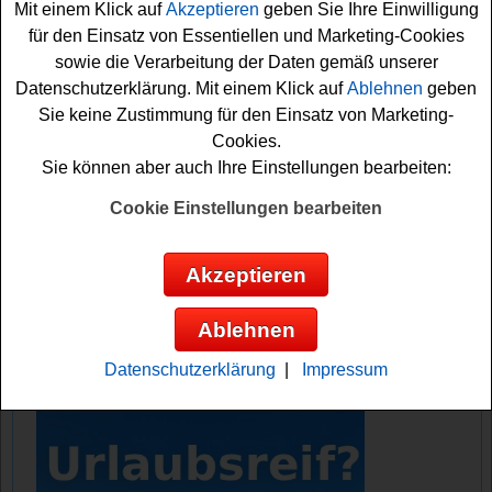
Mit einem Klick auf
Akzeptieren
geben Sie Ihre Einwilligung
schöne
Accessoires
, ein Hotelaufenthalt und viele
für den Einsatz von Essentiellen und Marketing-Cookies
weitere schöne Sachpreise auf glückliche Gewinner.
sowie die Verarbeitung der Daten gemäß unserer
Falls Sie an dem Blooms Adventskalender Gewinnspiel
Datenschutzerklärung. Mit einem Klick auf
Ablehnen
geben
teilnehmen möchten, brauchen Sie nur die Türchen des
Sie keine Zustimmung für den Einsatz von Marketing-
Tages zu öffnen und können dann an der jeweiligen
Cookies.
Verlosung teilnehmen. Viel Glück und eine schöne
Sie können aber auch Ihre Einstellungen bearbeiten:
Adventszeit mit dem Blooms
Adventskalender
Gewinnspiel
2025!
Cookie Einstellungen bearbeiten
Blooms verlost tolle Deko und schöne
Akzeptieren
Accessiores
Ablehnen
Anzeige:
Datenschutzerklärung
|
Impressum