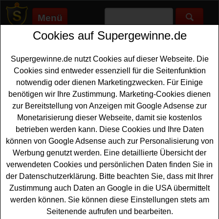
Menü
Cookies auf Supergewinne.de
Supergewinne.de
>
Gewinnspiele
>
Sonstige Gewinnspiele
>
Blooms Adventskalender Gewinnspiel
Supergewinne.de nutzt Cookies auf dieser Webseite. Die
Anzeige:
Cookies sind entweder essenziell für die Seitenfunktion
notwendig oder dienen Marketingzwecken. Für Einige
Anzeige:
benötigen wir Ihre Zustimmung. Marketing-Cookies dienen
zur Bereitstellung von Anzeigen mit Google Adsense zur
Blooms Adventskalender
Monetarisierung dieser Webseite, damit sie kostenlos
Gewinnspiel
betrieben werden kann. Diese Cookies und Ihre Daten
können von Google Adsense auch zur Personalisierung von
Tolle
Deko gewinnen
können Sie unter anderem bei dem
Werbung genutzt werden. Eine detaillierte Übersicht der
Blooms Adventskalender Gewinnspiel 2025. Jeden Tag
verwendeten Cookies und persönlichen Daten finden Sie in
wartet schöne neue Preise auf glückliche Gewinner. Man
der Datenschutzerklärung. Bitte beachten Sie, dass mit Ihrer
kann die Preise sogar schon vorher sehen, nur nicht,
Zustimmung auch Daten an Google in die USA übermittelt
wann Sie verlost werden. Zu gewinnen gibt es in der Zeit
werden können. Sie können diese Einstellungen stets am
vor Weihnachten tolle Deko-Artikel die Ihr Zuhause
Seitenende aufrufen und bearbeiten.
schöner und gemütlicher machen. Weiterhin warten