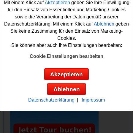
Mit einem Klick auf
Akzeptieren
geben Sie Ihre Einwilligung
Um die Kosmetik gewinnen zu können, brauchen Sie nur
für den Einsatz von Essentiellen und Marketing-Cookies
kurz die Lösung der Preisfrage herauszufinden und
sowie die Verarbeitung der Daten gemäß unserer
können sich dann Ihre Gewinnchance sichern. Sie
Datenschutzerklärung. Mit einem Klick auf
Ablehnen
geben
müssen angemeldet sein, um an dem Gewinnspiel des
Sie keine Zustimmung für den Einsatz von Marketing-
dm Drogeriemarkts teilnehmen zu können.
Cookies.
Sie können aber auch Ihre Einstellungen bearbeiten:
DM verlost tolle Kosmetik - 15x ein
M.Asam Produktset
Cookie Einstellungen bearbeiten
Anzeige:
Akzeptieren
Ablehnen
Datenschutzerklärung
|
Impressum