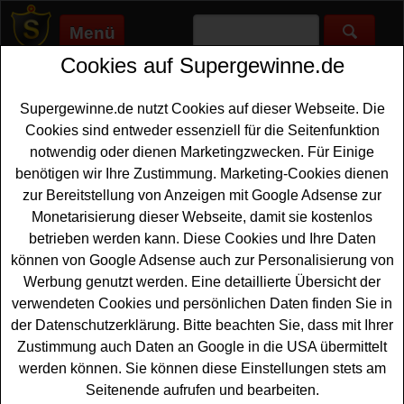
Menü
Cookies auf Supergewinne.de
Supergewinne.de
>
Gewinnspiele
>
Sonstige Gewinnspiele
>
DM
Drogerie Gewinnspiel - tolle Kosmetik gewinnen
Supergewinne.de nutzt Cookies auf dieser Webseite. Die
Anzeige:
Cookies sind entweder essenziell für die Seitenfunktion
notwendig oder dienen Marketingzwecken. Für Einige
Anzeige:
benötigen wir Ihre Zustimmung. Marketing-Cookies dienen
zur Bereitstellung von Anzeigen mit Google Adsense zur
DM Drogerie Gewinnspiel - tolle
Monetarisierung dieser Webseite, damit sie kostenlos
Kosmetik gewinnen
betrieben werden kann. Diese Cookies und Ihre Daten
können von Google Adsense auch zur Personalisierung von
Ein kostenloses DM Gewinnspiel für alle Fans von
Werbung genutzt werden. Eine detaillierte Übersicht der
hochwertiger
Kosmetik
. Verlost wird bei diesem
verwendeten Cookies und persönlichen Daten finden Sie in
Gewinnspiel des dm Drogeriemarkts insgesamt 15x
der Datenschutzerklärung. Bitte beachten Sie, dass mit Ihrer
M.Asam Kosmetik Sets mit tollen Produkten für Gesicht
Zustimmung auch Daten an Google in die USA übermittelt
und Sonnenpflege - und mit etwas Glück können Sie
werden können. Sie können diese Einstellungen stets am
diese tolle Kosmetik gewinnen.
Seitenende aufrufen und bearbeiten.