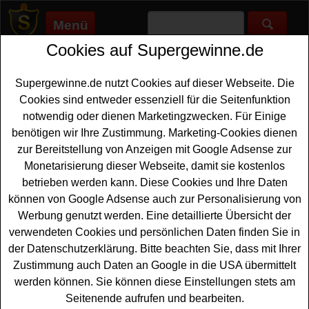
Menü
Cookies auf Supergewinne.de
Supergewinne.de
>
Gewinnspiele
>
Sonstige Gewinnspiele
>
Parfümerie Pieper Gewinnspiel - Kosmetik gewinnen
Supergewinne.de nutzt Cookies auf dieser Webseite. Die
Anzeige:
Cookies sind entweder essenziell für die Seitenfunktion
notwendig oder dienen Marketingzwecken. Für Einige
Anzeige:
benötigen wir Ihre Zustimmung. Marketing-Cookies dienen
zur Bereitstellung von Anzeigen mit Google Adsense zur
Parfümerie Pieper Gewinnspiel -
Monetarisierung dieser Webseite, damit sie kostenlos
Kosmetik gewinnen
betrieben werden kann. Diese Cookies und Ihre Daten
können von Google Adsense auch zur Personalisierung von
Ein kostenloses Gewinnspiel der Parfümerie Piper für
Werbung genutzt werden. Eine detaillierte Übersicht der
alle Gewinner, die gern hochwertige
Kosmetik gewinnen
verwendeten Cookies und persönlichen Daten finden Sie in
möchten. Die Parfümerie Piper verlost Gloss Absolu
der Datenschutzerklärung. Bitte beachten Sie, dass mit Ihrer
Glaze Drops von Kérastase - und Sie können die tolle
Zustimmung auch Daten an Google in die USA übermittelt
Kosmetik gewinnen. Um an dem Parfümerie Piper
werden können. Sie können diese Einstellungen stets am
Gewinnspiel teilnehmen zu können, müssen Sie nur
Seitenende aufrufen und bearbeiten.
schnell das Formular ausfüllen und schon können Sie