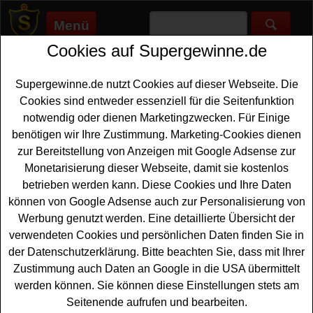
Menü
Cookies auf Supergewinne.de
Supergewinne.de
>
Gewinnspiele
>
Sitzsack
Sitzsack gewinnen - Sitzsack
Supergewinne.de nutzt Cookies auf dieser Webseite. Die
Gewinnspiel
Cookies sind entweder essenziell für die Seitenfunktion
notwendig oder dienen Marketingzwecken. Für Einige
Aktuelle Sitzsack Gewinnspiele 2026 bei Supergewinne.de
benötigen wir Ihre Zustimmung. Marketing-Cookies dienen
✅ Jetzt kostenlos mitmachen und mit etwas Glück einen
zur Bereitstellung von Anzeigen mit Google Adsense zur
Sitzsack gewinnen. ✅
Monetarisierung dieser Webseite, damit sie kostenlos
betrieben werden kann. Diese Cookies und Ihre Daten
Anzeige:
können von Google Adsense auch zur Personalisierung von
Werbung genutzt werden. Eine detaillierte Übersicht der
verwendeten Cookies und persönlichen Daten finden Sie in
der Datenschutzerklärung. Bitte beachten Sie, dass mit Ihrer
Zustimmung auch Daten an Google in die USA übermittelt
werden können. Sie können diese Einstellungen stets am
Seitenende aufrufen und bearbeiten.