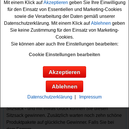
Mit einem Klick auf
Akzeptieren
geben Sie Ihre Einwilligung
für den Einsatz von Essentiellen und Marketing-Cookies
sowie die Verarbeitung der Daten gemäß unserer
Datenschutzerklärung. Mit einem Klick auf
Ablehnen
geben
Sie keine Zustimmung für den Einsatz von Marketing-
Cookies.
Sie können aber auch Ihre Einstellungen bearbeiten:
Gewinnspiele sortieren nach:
Cookie Einstellungen bearbeiten
▼
Gewinnsumme
▲
▼
Gewinnanzahl
▲
▼
Eintragungsdatum
▲
▼
Einsendeschluss
▲
Akzeptieren
Yogurette Gewinnspiel - Fatboy Sitzsack
oder Produktpaket gewinnen
Ablehnen
Mit diesem kostenlosen Yogurette Gewinnspiel kann der
Datenschutzerklärung
|
Impressum
Sommer kommen. Als Hauptgewinn wartet ein Fatboy
Sitzsack - und mit etwas Glück können Sie diesen
Sitzsack gewinnen. Zusätzlich warten noch zehn schöne
Produktpakete auf glückliche Gewinner. Falls Sie bei