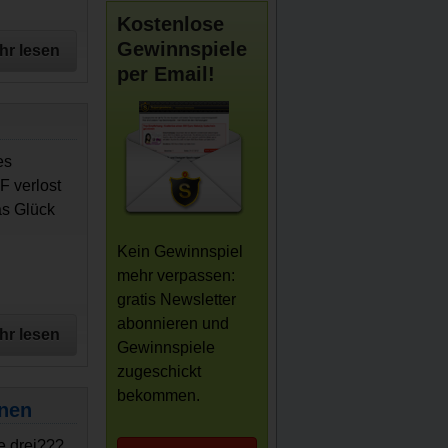
Kostenlose
Gewinnspiele
hr lesen
per Email!
es
 verlost
as Glück
Kein Gewinnspiel
mehr verpassen:
gratis Newsletter
abonnieren und
hr lesen
Gewinnspiele
zugeschickt
bekommen.
nen
e drei???