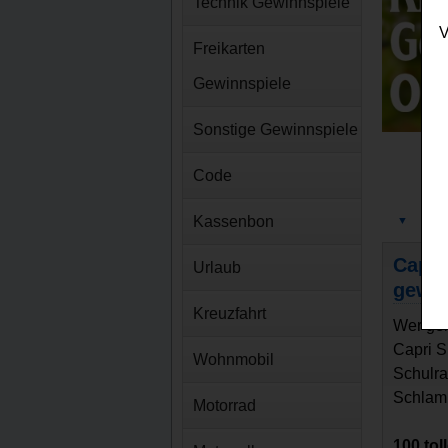
Technik Gewinnspiele
V
Freikarten
Gewinnspiele
Sonstige Gewinnspiele
Code
Kassenbon
▼
Gewi
Capri
Urlaub
gewi
Kreuzfahrt
Wer ger
Capri S
Wohnmobil
Schulra
Schlam
Motorrad
100 to