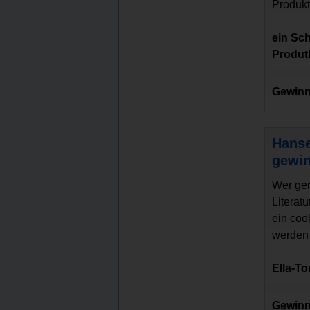
Produkt
ein Sc
Produt
Gewinn
Hanse
gewi
Wer ger
Literat
ein coo
werden 
Ella-T
Gewinn