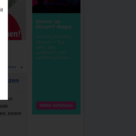
it
ndeschluss
▲
lranzen
nlosen
oole
hen, einem