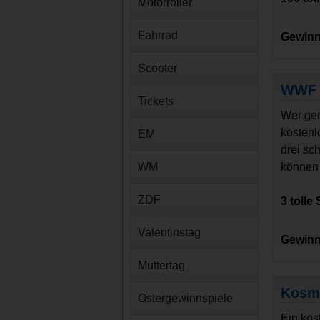
Motorroller
Fahrrad
Gewinn
Scooter
WWF G
Tickets
Wer ger
kosten
EM
drei sc
WM
können 
ZDF
3 toll
Valentinstag
Gewinn
Muttertag
Kosmo
Ostergewinnspiele
Ein kos