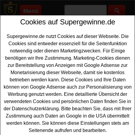
Menü
Cookies auf Supergewinne.de
Supergewinne.de
>
Gewinnspiele
>
Schloss
Schloss gewinnen - Schloss
Supergewinne.de nutzt Cookies auf dieser Webseite. Die
Gewinnspiel
Cookies sind entweder essenziell für die Seitenfunktion
notwendig oder dienen Marketingzwecken. Für Einige
Aktuelle Schloss Gewinnspiele 2026 bei Supergewinne.de
benötigen wir Ihre Zustimmung. Marketing-Cookies dienen
✅ Jetzt kostenlos mitmachen und mit etwas Glück ein
zur Bereitstellung von Anzeigen mit Google Adsense zur
Schloss gewinnen. ✅
Monetarisierung dieser Webseite, damit sie kostenlos
betrieben werden kann. Diese Cookies und Ihre Daten
Anzeige:
können von Google Adsense auch zur Personalisierung von
Werbung genutzt werden. Eine detaillierte Übersicht der
verwendeten Cookies und persönlichen Daten finden Sie in
der Datenschutzerklärung. Bitte beachten Sie, dass mit Ihrer
Zustimmung auch Daten an Google in die USA übermittelt
werden können. Sie können diese Einstellungen stets am
Seitenende aufrufen und bearbeiten.