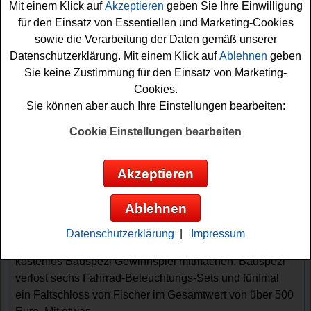
Mit einem Klick auf
Akzeptieren
geben Sie Ihre Einwilligung
für den Einsatz von Essentiellen und Marketing-Cookies
sowie die Verarbeitung der Daten gemäß unserer
Datenschutzerklärung. Mit einem Klick auf
Ablehnen
geben
Sie keine Zustimmung für den Einsatz von Marketing-
Cookies.
Sie können aber auch Ihre Einstellungen bearbeiten:
Gewinnspiele sortieren nach:
Cookie Einstellungen bearbeiten
▼
Gewinnsumme
▲
▼
Gewinnanzahl
▲
▼
Eintragungsdatum
▲
▼
Einsendeschluss
▲
Akzeptieren
Bauspezi Gewinnspiel - Fahrrad
Beleuchtung und Schloss gewinnen
Ablehnen
Wer gern für sein Fahrrad tolle Beleuchtung oder ein
Datenschutzerklärung
|
Impressum
neues Schoss gewinnen möchte, sollte bei diesem
kostenlos Bauspezi Gewinnspiel mitmachen. Bauspezi
verlost sechs Fahrrad-Beleuchtungs-Sets und fünfmal
ein Faltschloss von Fischer im Gesamtwert von über 500