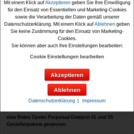
Mit einem Klick auf
Akzeptieren
geben Sie Ihre Einwilligung
für den Einsatz von Essentiellen und Marketing-Cookies
eine Rolex Submariner Uhr gewinnen
sowie die Verarbeitung der Daten gemäß unserer
Datenschutzerklärung. Mit einem Klick auf
Ablehnen
geben
mehr lesen
Sie keine Zustimmung für den Einsatz von Marketing-
Cookies.
Sie können aber auch Ihre Einstellungen bearbeiten:
Schweizer Käse Gewinnspiel - Rolex
gewinnen
Cookie Einstellungen bearbeiten
Wer eine echte Rolex gewinnen möchte, hat bei diesem
kostenlosen Schweizer-Käse Gewinnspiel eine tolle
Akzeptieren
Gelegenheit. Schweizer Emmentaler AOP verlost als
Hauptgewinn eine absolut hochwertige Rolex Oyster
Ablehnen
Perpetual Datejust 41 Uhr - und Sie können diese Rolex
Datenschutzerklärung
|
Impressum
gewinnen. ...
eine Rolex Oyster Perpetual Datejust 41 und 55
Genießerpakete gewinnen