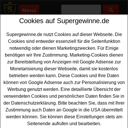
Menü
Cookies auf Supergewinne.de
Supergewinne.de
>
Gewinnspiele
>
Rolex
Rolex gewinnen - Rolex Gewinnspiel
Supergewinne.de nutzt Cookies auf dieser Webseite. Die
Cookies sind entweder essenziell für die Seitenfunktion
Aktuelle Rolex Gewinnspiele 2026 bei Supergewinne.de ✅
notwendig oder dienen Marketingzwecken. Für Einige
Jetzt kostenlos mitmachen und mit etwas Glück eine Rolex
benötigen wir Ihre Zustimmung. Marketing-Cookies dienen
gewinnen. ✅
zur Bereitstellung von Anzeigen mit Google Adsense zur
Monetarisierung dieser Webseite, damit sie kostenlos
Watchmaster Gewinnspiel - Rolex Uhr
betrieben werden kann. Diese Cookies und Ihre Daten
gewinnen
können von Google Adsense auch zur Personalisierung von
Werbung genutzt werden. Eine detaillierte Übersicht der
Wer gern eine hochwertige Uhr gewinnen möchte, sollte
verwendeten Cookies und persönlichen Daten finden Sie in
sich dieses kostenlose Watchmaster Gewinnspiel
der Datenschutzerklärung. Bitte beachten Sie, dass mit Ihrer
genauer anschauen. Verlost wird eine Rolex Submariner
Zustimmung auch Daten an Google in die USA übermittelt
und mit etwas Glück können Sie diese Uhr gewinnen.
werden können. Sie können diese Einstellungen stets am
Falls Sie an dem Uhren Gewinnspiel von Watchmaster
Seitenende aufrufen und bearbeiten.
teilnehmen ...