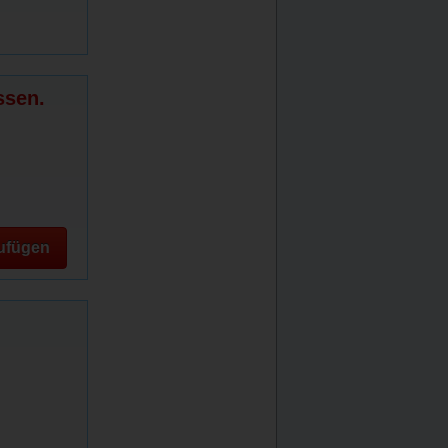
ssen.
ufügen