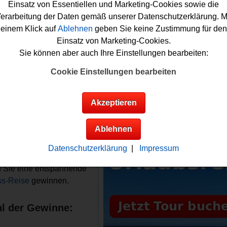
Wellnessurlaub gewinnen
.
Einsatz von Essentiellen und Marketing-Cookies sowie die
erarbeitung der Daten gemäß unserer Datenschutzerklärung. M
ie kostenlose an dem Gewinnspiel teilnehmen möchten, müssen
einem Klick auf
Ablehnen
geben Sie keine Zustimmung für den
mular ausfüllen und können sich damit Ihre Chance sichern. Vie
Einsatz von Marketing-Cookies.
ie ja Glück?
Sie können aber auch Ihre Einstellungen bearbeiten:
Cookie Einstellungen bearbeiten
d verlost eine entspannende Wellness-Reise
Akzeptieren
Anzeige:
Infos zum Mimind
nspiel
Ablehnen
gewinne:
Datenschutzerklärung
|
Impressum
em Mimind Gewinnspiel
 Sie eine entspannende
ss-Reise
gewinnen.
l der Gewinne: