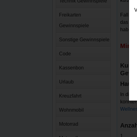
kurzen
Technik Gewinnspiele
V
Freikarten
Falls S
das For
Gewinnspiele
haben S
Sonstige Gewinnspiele
Mimin
Code
Kurz-
Kassenbon
Gewin
Urlaub
Haupt
In dies
Kreuzfahrt
konnten
Wellne
Wohnmobil
Motorrad
Anzah
1