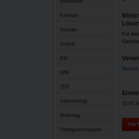
Motorroller
Mimin
Fahrrad
Lösu
Scooter
Für die
Gewinns
Tickets
Veran
EM
Mimind
WM
ZDF
Einse
Valentinstag
31.07.2
Muttertag
Alle
Ostergewinnspiele