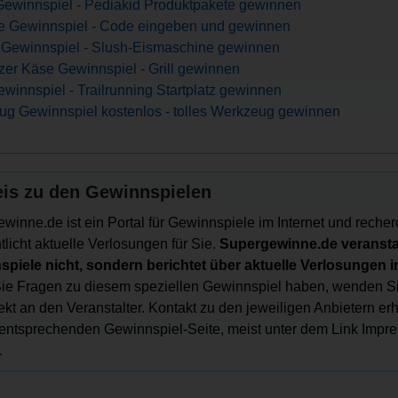
Gewinnspiel - Pediakid Produktpakete gewinnen
e Gewinnspiel - Code eingeben und gewinnen
 Gewinnspiel - Slush-Eismaschine gewinnen
er Käse Gewinnspiel - Grill gewinnen
ewinnspiel - Trailrunning Startplatz gewinnen
g Gewinnspiel kostenlos - tolles Werkzeug gewinnen
is zu den Gewinnspielen
winne.de ist ein Portal für Gewinnspiele im Internet und recher
tlicht aktuelle Verlosungen für Sie.
Supergewinne.de veranstal
piele nicht, sondern berichtet über aktuelle Verlosungen im
e Fragen zu diesem speziellen Gewinnspiel haben, wenden Si
irekt an den Veranstalter. Kontakt zu den jeweiligen Anbietern er
 entsprechenden Gewinnspiel-Seite, meist unter dem Link Impr
.