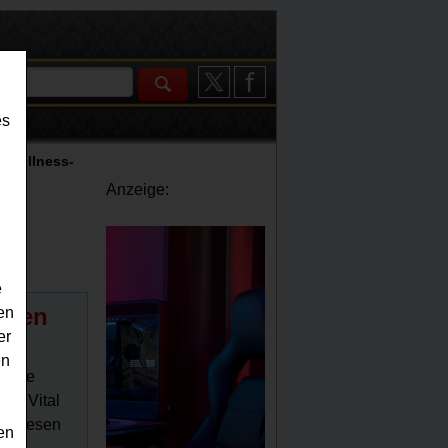
es
- Wellness-
Anzeige:
e
nnen
en
er
 bei
en
Jahre
sun Vital
ie diesen
en