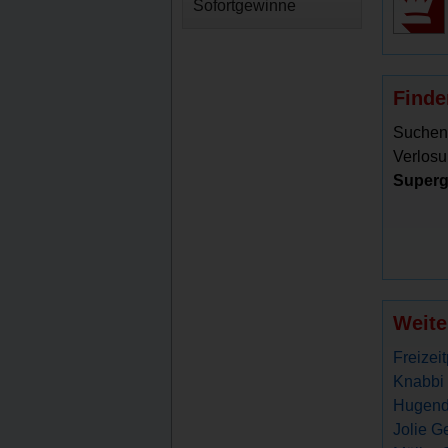
Sofortgewinne
Finde
Suchen
Verlosu
Superg
Weite
Freizei
Knabbi 
Hugend
Jolie G