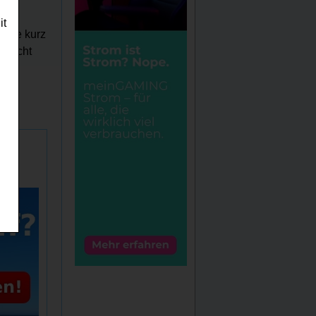
it
 Sie kurz
lleicht