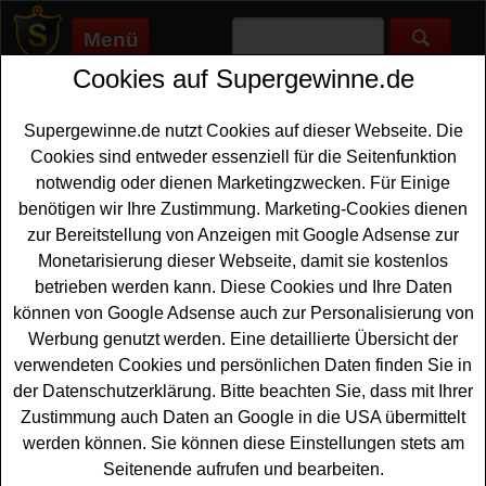
Menü
Cookies auf Supergewinne.de
Supergewinne.de
>
Gewinnspiele
>
Reise Gewinnspiele
>
Lavazza
Gewinnspiel - Italien Reise gewinnen
Supergewinne.de nutzt Cookies auf dieser Webseite. Die
Anzeige:
Cookies sind entweder essenziell für die Seitenfunktion
notwendig oder dienen Marketingzwecken. Für Einige
benötigen wir Ihre Zustimmung. Marketing-Cookies dienen
Lavazza Gewinnspiel - Italien Reise
zur Bereitstellung von Anzeigen mit Google Adsense zur
gewinnen
Monetarisierung dieser Webseite, damit sie kostenlos
betrieben werden kann. Diese Cookies und Ihre Daten
Wer gern eine traumhafte
Italien Reise gewinnen
können von Google Adsense auch zur Personalisierung von
möchte, sollte bei diesem kostenlosen Lavazza
Werbung genutzt werden. Eine detaillierte Übersicht der
Gewinnspiel mitmachen. Lavazza verlost eine Reise an
verwendeten Cookies und persönlichen Daten finden Sie in
die Amalfi Küste für zwei Personen - und mit etwas Glück
der Datenschutzerklärung. Bitte beachten Sie, dass mit Ihrer
können Sie diese schöne Italien
Reise gewinnen
. Im
Zustimmung auch Daten an Google in die USA übermittelt
Gewinn enthalten sind dabei der Flug und die Unterkunft
werden können. Sie können diese Einstellungen stets am
mit Frühstück im Gesamtwert von ca. 1500 Euro.
Seitenende aufrufen und bearbeiten.