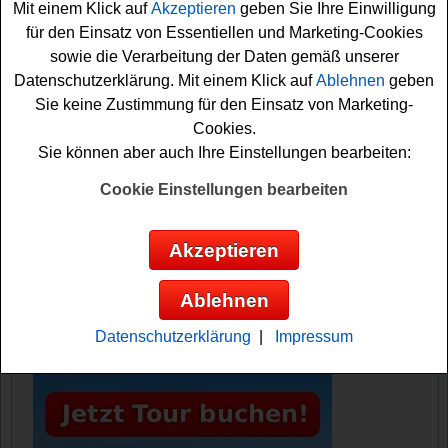
Mit einem Klick auf
Akzeptieren
geben Sie Ihre Einwilligung
Formular ausfüllen und an dem Blaser Gewinnspiel
für den Einsatz von Essentiellen und Marketing-Cookies
teilnehmen. Vielleicht haben Sie ja Glück und werden als
sowie die Verarbeitung der Daten gemäß unserer
Gewinner ausgelost? Auf jeden Fall drücken wir schon
Datenschutzerklärung. Mit einem Klick auf
Ablehnen
geben
einmal fest die Daumen!
Sie keine Zustimmung für den Einsatz von Marketing-
Cookies.
Blaser verlost eine Namibia Reise für
Sie können aber auch Ihre Einstellungen bearbeiten:
Zwei im Wert von ca. 15000 Euro
Cookie Einstellungen bearbeiten
Anzeige:
Akzeptieren
Ablehnen
Datenschutzerklärung
|
Impressum