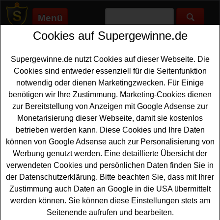
Menü
Cookies auf Supergewinne.de
Supergewinne.de
>
Gewinnspiele
>
Reise Gewinnspiele
>
Blaser
Gewinnspiel - Namibia Reise gewinnen
Supergewinne.de nutzt Cookies auf dieser Webseite. Die
Anzeige:
Cookies sind entweder essenziell für die Seitenfunktion
notwendig oder dienen Marketingzwecken. Für Einige
Anzeige:
benötigen wir Ihre Zustimmung. Marketing-Cookies dienen
zur Bereitstellung von Anzeigen mit Google Adsense zur
Blaser Gewinnspiel - Namibia
Monetarisierung dieser Webseite, damit sie kostenlos
Reise gewinnen
betrieben werden kann. Diese Cookies und Ihre Daten
können von Google Adsense auch zur Personalisierung von
Wer gern eine einmalige
Namibia Reise gewinnen
Werbung genutzt werden. Eine detaillierte Übersicht der
möchte, sollte bei diesem kostenlosen Blaser
verwendeten Cookies und persönlichen Daten finden Sie in
Gewinnspiel mitmachen. Blaser verlost eine Traumreise
der Datenschutzerklärung. Bitte beachten Sie, dass mit Ihrer
nach Namibia für zwei Personen im Gesamtwert von ca.
Zustimmung auch Daten an Google in die USA übermittelt
150000 Euro. Mit etwas Glück können Sie diese tolle
werden können. Sie können diese Einstellungen stets am
Reise gewinnen
. Falls Sie sich die tolle Gewinnchance
Seitenende aufrufen und bearbeiten.
nicht entgehen lassen wollen, sollten Sie kurz das kleine