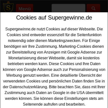
Menü
Cookies auf Supergewinne.de
Supergewinne.de
>
Gewinnspiele
>
Reise Gewinnspiele
>
Globetrotter Gewinnspiel - Indonesien Reise gewinnen
Supergewinne.de nutzt Cookies auf dieser Webseite. Die
Anzeige:
Cookies sind entweder essenziell für die Seitenfunktion
notwendig oder dienen Marketingzwecken. Für Einige
Anzeige:
benötigen wir Ihre Zustimmung. Marketing-Cookies dienen
zur Bereitstellung von Anzeigen mit Google Adsense zur
Globetrotter Gewinnspiel -
Monetarisierung dieser Webseite, damit sie kostenlos
Indonesien Reise gewinnen
betrieben werden kann. Diese Cookies und Ihre Daten
können von Google Adsense auch zur Personalisierung von
Wer gern eine schöne
Indonesien Reise gewinnen
Werbung genutzt werden. Eine detaillierte Übersicht der
möchte, hat bei diesem kostenlosen Globetrotter
verwendeten Cookies und persönlichen Daten finden Sie in
Gewinnspiel eine tolle Gelegenheit dazu. Globetrotter
der Datenschutzerklärung. Bitte beachten Sie, dass mit Ihrer
verlost eine 17-tägige Indonesien-Rundreise für zwei
Zustimmung auch Daten an Google in die USA übermittelt
Personen inklusive
Flug
. Entdecken Sie den Regenwald
werden können. Sie können diese Einstellungen stets am
Borneos und vieles mehr. Mit etwas Glück können Sie
Seitenende aufrufen und bearbeiten.
diese tolle Indonesien Reise gewinnen.