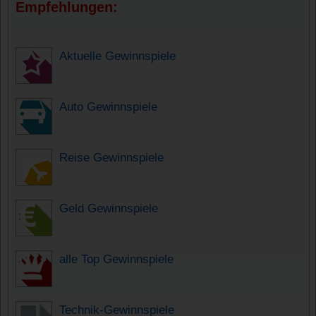
Empfehlungen:
Aktuelle Gewinnspiele
Auto Gewinnspiele
Reise Gewinnspiele
Geld Gewinnspiele
alle Top Gewinnspiele
Technik-Gewinnspiele