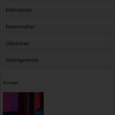
Mähroboter
Rasenmäher
Glücksrad
Sofortgewinne
Anzeige: