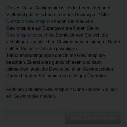
Dieses Reise Gewinnspiel ist leider bereits beendet.
Vielleicht gibt es schon ein neues Gewinspiel? Alle
Duftstars Gewinnspiele
finden Sie hier. Alle
Gewinnspiele auf Supergewinne finden Sie im
Gewinnspielverzeichnis
.Somit können Sie sich die
vielfältigen, zusätzlichen Gewinnchancen sichern. Dabei
sollten Sie bitte stets die jeweiligen
Teilnahmebedingungen der Online Gewinnspiele
beachten. Zuerst alles gut durchlesen und dann
mitmachen lautet die Devise bei allen Gewinnspielen.
Dadurch haben Sie immer den richtigen Überblick.
Fehlt ein aktuelles Gewinnspiel? Dann können Sie
hier
ein Gewinnspiel melden.
zum Gewinnspiel