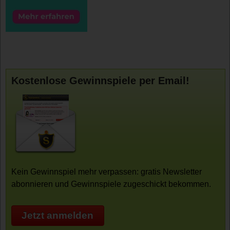
Kostenlose Gewinnspiele per Email!
Kein Gewinnspiel mehr verpassen: gratis Newsletter
abonnieren und Gewinnspiele zugeschickt bekommen.
Jetzt anmelden