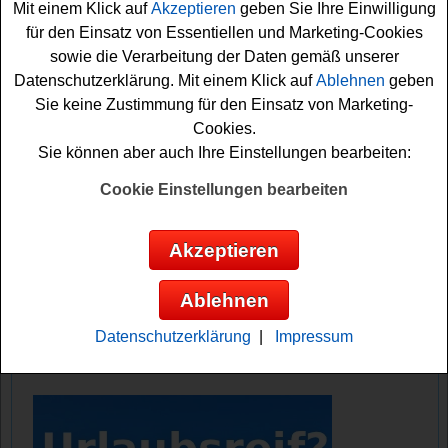
Mit einem Klick auf
Akzeptieren
geben Sie Ihre Einwilligung
und Gutscheine auf glückliche Gewinner.
für den Einsatz von Essentiellen und Marketing-Cookies
sowie die Verarbeitung der Daten gemäß unserer
Falls Sie sich die schöne Gewinnchance sichern
Datenschutzerklärung. Mit einem Klick auf
Ablehnen
geben
möchten, müssen Sie das Voting mitmachen und können
Sie keine Zustimmung für den Einsatz von Marketing-
danach das Formular ausfüllen. Vielleicht haben Sie ja
Cookies.
Glück und können einen der tollen
Sachpreise
oder die
Sie können aber auch Ihre Einstellungen bearbeiten:
Wochenend-Reise gewinnen? Viel Glück!
Cookie Einstellungen bearbeiten
Duftstars verlost eine Wochenend-Reise,
2 Duftstars Tickets, ein Zeitschriften
Akzeptieren
Jahresabo sowie tolle Duftpakete und
Gutscheine
Ablehnen
Anzeige:
Datenschutzerklärung
|
Impressum