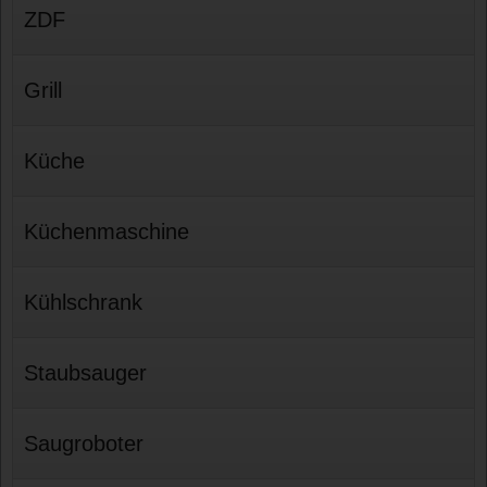
ZDF
Grill
Küche
Küchenmaschine
Kühlschrank
Staubsauger
Saugroboter