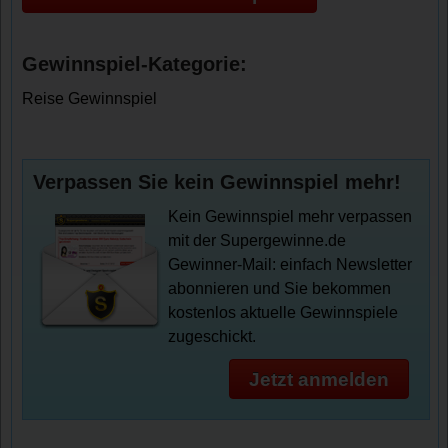
Gewinnspiel-Kategorie:
Reise Gewinnspiel
Verpassen Sie kein Gewinnspiel mehr!
Kein Gewinnspiel mehr verpassen
mit der Supergewinne.de
Gewinner-Mail: einfach Newsletter
abonnieren und Sie bekommen
kostenlos aktuelle Gewinnspiele
zugeschickt.
Jetzt anmelden