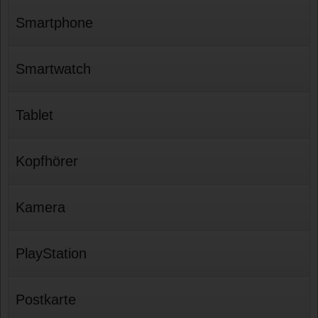
Smartphone
Smartwatch
Tablet
Kopfhörer
Kamera
PlayStation
Postkarte