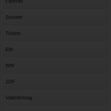
Fahrrad
Scooter
Tickets
EM
WM
ZDF
Valentinstag