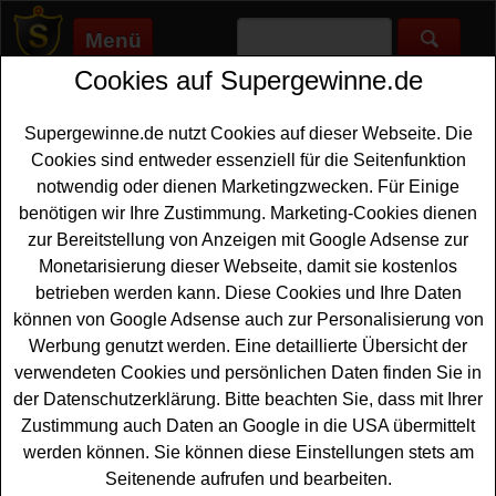
Menü
Cookies auf Supergewinne.de
Supergewinne.de
>
Gewinnspiele
>
Reise Gewinnspiele
>
We are
Travel Oster-Gewinnspiel - Urlaub gewinnen
Supergewinne.de nutzt Cookies auf dieser Webseite. Die
Anzeige:
Cookies sind entweder essenziell für die Seitenfunktion
notwendig oder dienen Marketingzwecken. Für Einige
Anzeige:
benötigen wir Ihre Zustimmung. Marketing-Cookies dienen
zur Bereitstellung von Anzeigen mit Google Adsense zur
We are Travel Oster-Gewinnspiel -
Monetarisierung dieser Webseite, damit sie kostenlos
Urlaub gewinnen
betrieben werden kann. Diese Cookies und Ihre Daten
können von Google Adsense auch zur Personalisierung von
Wer gern einen schönen
Urlaub gewinnen
möchte, sollte
Werbung genutzt werden. Eine detaillierte Übersicht der
bei diesem kostenlosen We are Travel Gewinnspiel zu
verwendeten Cookies und persönlichen Daten finden Sie in
Ostern mitmachen. We are Travel verlost einen 6-tägigen
der Datenschutzerklärung. Bitte beachten Sie, dass mit Ihrer
Erholungs- und Natururlaub am Weissensee in Kärnten
Zustimmung auch Daten an Google in die USA übermittelt
mit fünf Übernachtungen für zwei Personen. Mit etwas
werden können. Sie können diese Einstellungen stets am
Glück können Sie diesen schönen Urlaub gewinnen.
Seitenende aufrufen und bearbeiten.