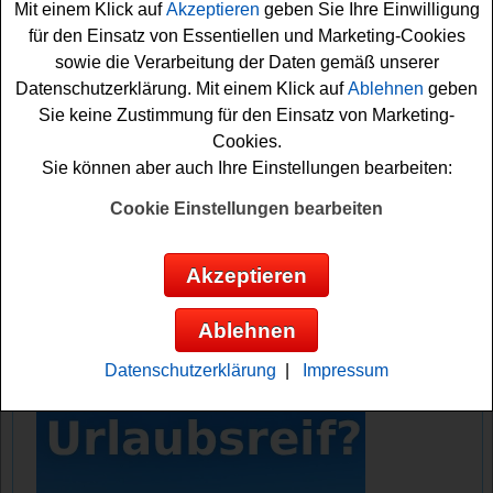
Mit einem Klick auf
Akzeptieren
geben Sie Ihre Einwilligung
Falls Sie an dem We are Travel Oster-Gewinnspiel
für den Einsatz von Essentiellen und Marketing-Cookies
kostenlos teilnehmen möchten, müssen Sie die auf der
sowie die Verarbeitung der Daten gemäß unserer
Seite versteckten Ostereier finden und das Lösungswort
Datenschutzerklärung. Mit einem Klick auf
Ablehnen
geben
richtig zusammensetzen. Haben Sie dies geschafft,
Sie keine Zustimmung für den Einsatz von Marketing-
können Sie ich die schöne Gewinnchance sichern und
Cookies.
mit etwas Glück den tollen Urlaub gewinnen. Viel Spaß
Sie können aber auch Ihre Einstellungen bearbeiten:
bei der Suche und viel Glück!
Cookie Einstellungen bearbeiten
We are Travel verlost einen traumhaften
Urlaub in Kärnten
Akzeptieren
Anzeige:
Ablehnen
Datenschutzerklärung
|
Impressum