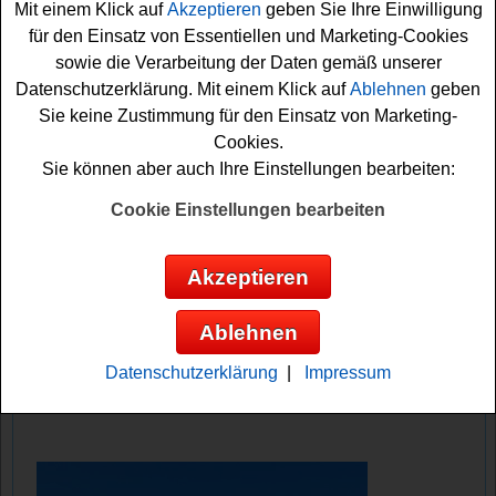
Mit einem Klick auf
Akzeptieren
geben Sie Ihre Einwilligung
offenlässt. Mit etwas Glück können Sie die tolle
für den Einsatz von Essentiellen und Marketing-Cookies
Fuerteventura Reise gewinnen
.
sowie die Verarbeitung der Daten gemäß unserer
Datenschutzerklärung. Mit einem Klick auf
Ablehnen
geben
Die Teilnahme ist denkbar einfach und kostenlos:
Sie keine Zustimmung für den Einsatz von Marketing-
Beantworten Sie lediglich die Gewinnspielfrage und
Cookies.
füllen Sie das kleine Formular aus. Mit etwas Glück
Sie können aber auch Ihre Einstellungen bearbeiten:
können Sie den tollen Fuerteventura Urlaub gewinnen
und vielleicht schon bald unter der kanarischen Sonne
Cookie Einstellungen bearbeiten
entspannen. Nutzen Sie diese fantastische Chance auf
einen Traumurlaub!
Akzeptieren
Holidayland verlost eine traumhafte
Ablehnen
Fuerteventura Reise
Datenschutzerklärung
|
Impressum
Anzeige: