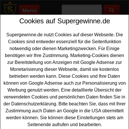
Menü
Cookies auf Supergewinne.de
Supergewinne.de
>
Gewinnspiele
>
Reise Gewinnspiele
>
Holidayland Gewinnspiel - Fuerteventura Urlaub gewinnen
Supergewinne.de nutzt Cookies auf dieser Webseite. Die
Anzeige:
Cookies sind entweder essenziell für die Seitenfunktion
notwendig oder dienen Marketingzwecken. Für Einige
Anzeige:
benötigen wir Ihre Zustimmung. Marketing-Cookies dienen
zur Bereitstellung von Anzeigen mit Google Adsense zur
Holidayland Gewinnspiel -
Monetarisierung dieser Webseite, damit sie kostenlos
Fuerteventura Urlaub gewinnen
betrieben werden kann. Diese Cookies und Ihre Daten
können von Google Adsense auch zur Personalisierung von
Nehmen Sie jetzt an einem verlockenden Gewinnspiel
Werbung genutzt werden. Eine detaillierte Übersicht der
teil, das von Holidayland veranstaltet wird. Als
verwendeten Cookies und persönlichen Daten finden Sie in
Hauptgewinn wartet ein unvergesslicher Fuerteventura
der Datenschutzerklärung. Bitte beachten Sie, dass mit Ihrer
Urlaub
für zwei Personen im R2 Rio Calma Hotel & Spa
Zustimmung auch Daten an Google in die USA übermittelt
auf Fuerteventura. Der Flug, der Hotelaufenthalt im
werden können. Sie können diese Einstellungen stets am
Doppelzimmer mit Halbpension sind bereits inklusive –
Seitenende aufrufen und bearbeiten.
ein Rundum-sorglos-Paket, das keine Wünsche