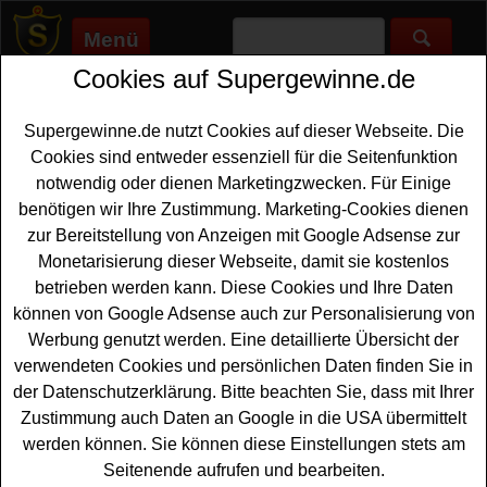
Menü
Cookies auf Supergewinne.de
Supergewinne.de
>
Gewinnspiele
>
Reise Gewinnspiele
>
Schwarzwald Tourismus Gewinnspiel - Dorfurlaub Gutschein
gewinnen
Supergewinne.de nutzt Cookies auf dieser Webseite. Die
Anzeige:
Cookies sind entweder essenziell für die Seitenfunktion
notwendig oder dienen Marketingzwecken. Für Einige
benötigen wir Ihre Zustimmung. Marketing-Cookies dienen
zur Bereitstellung von Anzeigen mit Google Adsense zur
Schwarzwald Tourismus
Monetarisierung dieser Webseite, damit sie kostenlos
Gewinnspiel - Dorfurlaub
betrieben werden kann. Diese Cookies und Ihre Daten
Gutschein gewinnen
können von Google Adsense auch zur Personalisierung von
Werbung genutzt werden. Eine detaillierte Übersicht der
Wer gern einen tollen
Gutschein
für seinen nächsten
verwendeten Cookies und persönlichen Daten finden Sie in
Urlaub gewinnen möchte, sollte bei diesem kostenlosen
der Datenschutzerklärung. Bitte beachten Sie, dass mit Ihrer
Schwarzwald Tourismus Gewinnspiel mitmachen.
Zustimmung auch Daten an Google in die USA übermittelt
Schwarzwald Tourismus und Peterstaler verlosen drei
werden können. Sie können diese Einstellungen stets am
Dorfurlaub
Gutscheine
im Wert von jeweils 1100 Euro.
Seitenende aufrufen und bearbeiten.
Mit etwas Glück können Sie einen solchen Gutschein