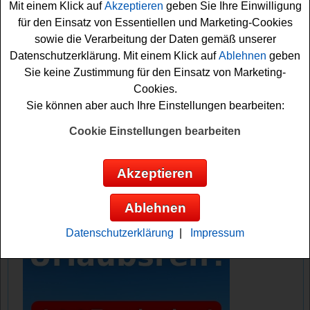
Mit einem Klick auf
Akzeptieren
geben Sie Ihre Einwilligung
gewinnen. Falls Sie an dem Schwarzwald Tourismus
für den Einsatz von Essentiellen und Marketing-Cookies
Gewinnspiel teilnehmen möchten, müssen Sie das
sowie die Verarbeitung der Daten gemäß unserer
Formular ausfüllen und den kostenlosen Newsletter
Datenschutzerklärung. Mit einem Klick auf
Ablehnen
geben
abonnieren. Vielleicht haben sie ja Glück und können
Sie keine Zustimmung für den Einsatz von Marketing-
einen der Gutscheine gewinnen? Viel Erfolg!
Cookies.
Sie können aber auch Ihre Einstellungen bearbeiten:
Schwarzwald Tourismus verlost 3x einen
Dorfurlaub Gutschein im Wert von je 1100
Cookie Einstellungen bearbeiten
Euro
Akzeptieren
Anzeige:
Ablehnen
Datenschutzerklärung
|
Impressum