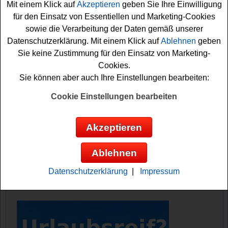
Mit einem Klick auf
Akzeptieren
geben Sie Ihre Einwilligung
glückliche Gewinner.
für den Einsatz von Essentiellen und Marketing-Cookies
sowie die Verarbeitung der Daten gemäß unserer
Falls Sie an dem Rinti Gewinnspiel kostenlos teilnehmen
Datenschutzerklärung. Mit einem Klick auf
Ablehnen
geben
möchten, müssen Sie nur kurz das kleine Formular
Sie keine Zustimmung für den Einsatz von Marketing-
ausfüllen. Denn nur so können Sie sich Ihre
Cookies.
Gewinnchance sichern. Vielleicht haben Sie ja Glück
Sie können aber auch Ihre Einstellungen bearbeiten:
und können das
Hundefutter
oder den tollen
Hotelaufenthalt gewinnen? Viel Eroflg!
Cookie Einstellungen bearbeiten
Rinti verlost einen schönen
Akzeptieren
Hotelaufenthalt, 10x einen Jahresvorrat
100 Testpakete Hundefutter
Ablehnen
Anzeige:
Datenschutzerklärung
|
Impressum