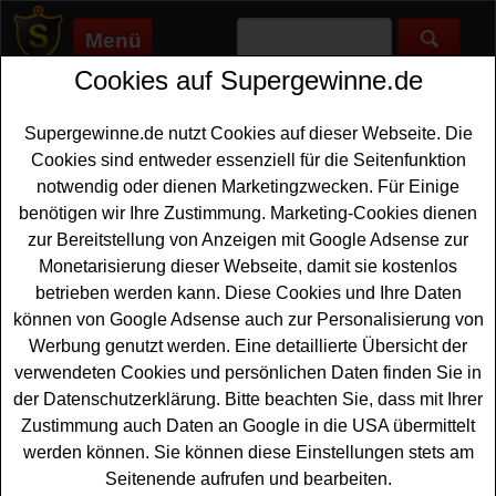
Menü
Cookies auf Supergewinne.de
Supergewinne.de
>
Gewinnspiele
>
Reise Gewinnspiele
>
Rinti
Gewinnspiel - Hotelaufenthalt gewinnen
Supergewinne.de nutzt Cookies auf dieser Webseite. Die
Anzeige:
Cookies sind entweder essenziell für die Seitenfunktion
notwendig oder dienen Marketingzwecken. Für Einige
Anzeige:
benötigen wir Ihre Zustimmung. Marketing-Cookies dienen
zur Bereitstellung von Anzeigen mit Google Adsense zur
Rinti Gewinnspiel - Hotelaufenthalt
Monetarisierung dieser Webseite, damit sie kostenlos
gewinnen
betrieben werden kann. Diese Cookies und Ihre Daten
können von Google Adsense auch zur Personalisierung von
Ein kostenloses Rinti Gewinnspiel für alle Hunde-Bsitzer
Werbung genutzt werden. Eine detaillierte Übersicht der
unter den Gewinnern. Als Hauptgewinn verlost Rinti
verwendeten Cookies und persönlichen Daten finden Sie in
einen schönen
Hotelaufenthalt
im Steigenberger
der Datenschutzerklärung. Bitte beachten Sie, dass mit Ihrer
Grandhotel & Spa auf Usedom - und mit etwas Glück
Zustimmung auch Daten an Google in die USA übermittelt
können Sie diesen Hotelaufenthalt gewinnen. Zusätzlich
werden können. Sie können diese Einstellungen stets am
warten bei dem Rinti Gewinnspiel zehnmal ein
Seitenende aufrufen und bearbeiten.
Jahresvorrat
Hundefutter sowie 100 Testpakete auf