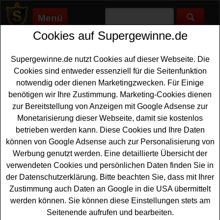
Menü
Cookies auf Supergewinne.de
Supergewinne.de
>
Gewinnspiele
>
Reise Gewinnspiele
>
VisitSweden Gewinnspiel - Insel gewinnen
Supergewinne.de nutzt Cookies auf dieser Webseite. Die
Anzeige:
Cookies sind entweder essenziell für die Seitenfunktion
notwendig oder dienen Marketingzwecken. Für Einige
Anzeige:
benötigen wir Ihre Zustimmung. Marketing-Cookies dienen
zur Bereitstellung von Anzeigen mit Google Adsense zur
VisitSweden Gewinnspiel - Insel
Monetarisierung dieser Webseite, damit sie kostenlos
gewinnen
betrieben werden kann. Diese Cookies und Ihre Daten
können von Google Adsense auch zur Personalisierung von
Wer gern für ein Jahr eine schwedische
Insel gewinnen
Werbung genutzt werden. Eine detaillierte Übersicht der
möchte, hat bei diesem kostenlosen VisitSweden
verwendeten Cookies und persönlichen Daten finden Sie in
Gewinnspiel eine schöne Gelegenheit dazu.
der Datenschutzerklärung. Bitte beachten Sie, dass mit Ihrer
VisitSweden verlost fünf schwedische Inseln zur Nutzung
Zustimmung auch Daten an Google in die USA übermittelt
für jeweils ein Jahr - und mit etwas Glück können Sie
werden können. Sie können diese Einstellungen stets am
eine solche Insel gewinnen. Dazu gibt es die
Schweden
Seitenende aufrufen und bearbeiten.
Reise
hin und zurück für die Gewinner obendrauf. Das