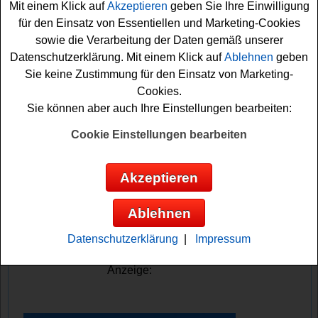
Mit einem Klick auf
Akzeptieren
geben Sie Ihre Einwilligung
wäre doch der absolute Traum, oder etwa nicht?
für den Einsatz von Essentiellen und Marketing-Cookies
sowie die Verarbeitung der Daten gemäß unserer
Falls Sie an dem VisitSweden Gewinnspiel kostenlos
Datenschutzerklärung. Mit einem Klick auf
Ablehnen
geben
mitmachen möchten, müssen Sie eine kurze Bewerbung
Sie keine Zustimmung für den Einsatz von Marketing-
machen und begründen, warum ausgerechnet Sie eine
Cookies.
Insel gewinnen möchten. Bitte beachten Sie dabei die
Sie können aber auch Ihre Einstellungen bearbeiten:
genauen Bedingungen bei diesem Gewinnspiel.
Milliardäre dürfen übrigens nicht mitmachen. Vielleicht
Cookie Einstellungen bearbeiten
haben Sie ja Glück und können für ein Jahr Ihre eigene
schwedische Insel gewinnen? Viel Glück bei diesem
Akzeptieren
grandiosen Insel Gewinnspiel von VisitSweden!
Ablehnen
VisitSweden verlost 5x eine Insel für ein
Jahr, inklusive Schweden Reise
Datenschutzerklärung
|
Impressum
Anzeige: