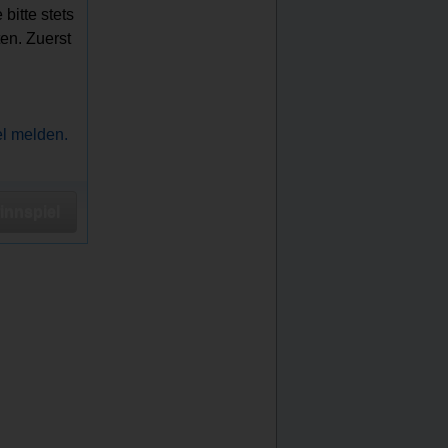
bitte stets
en. Zuerst
el melden.
nnspiel