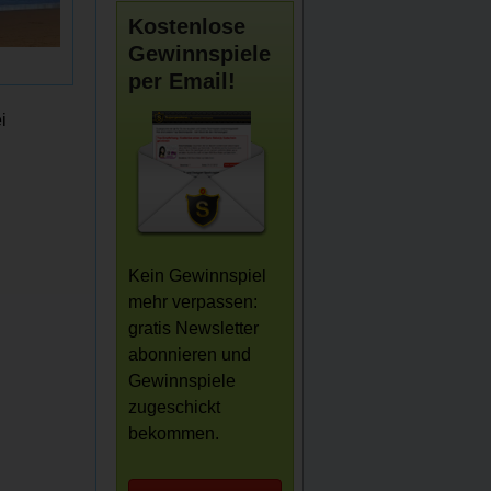
Kostenlose
Gewinnspiele
per Email!
i
Kein Gewinnspiel
mehr verpassen:
gratis Newsletter
abonnieren und
Gewinnspiele
zugeschickt
bekommen.