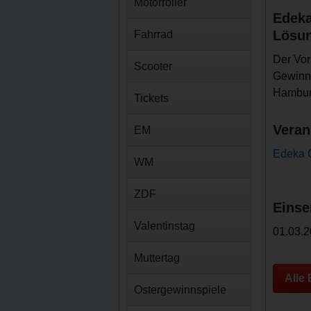
Motorroller
Edeka
Lösu
Fahrrad
Der Vor
Scooter
Gewinns
Hambur
Tickets
Veran
EM
Edeka 
WM
ZDF
Einse
Valentinstag
01.03.2
Muttertag
Alle
Ostergewinnspiele