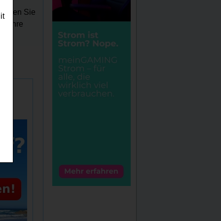
müssen Sie
it
ch Ihre