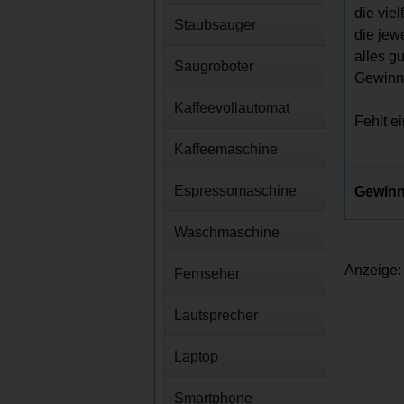
die vie
Staubsauger
die jew
alles g
Saugroboter
Gewinns
Kaffeevollautomat
Fehlt e
Kaffeemaschine
Espressomaschine
Gewinn
Waschmaschine
Anzeige:
Fernseher
Lautsprecher
Laptop
Smartphone