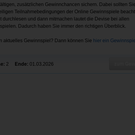
lfältigen, zusätzlichen Gewinnchancen sichern. Dabei sollten Sie 
eiligen Teilnahmebedingungen der Online Gewinnspiele beacht
ut durchlesen und dann mitmachen lautet die Devise bei allen
pielen. Dadurch haben Sie immer den richtigen Überblick.
in aktuelles Gewinnspiel? Dann können Sie
hier ein Gewinnspi
zum Gewi
e:
2
Ende:
01.03.2026