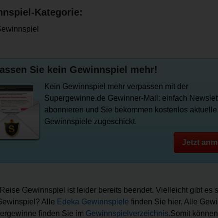
nspiel-Kategorie:
Gewinnspiel
assen Sie kein Gewinnspiel mehr!
Kein Gewinnspiel mehr verpassen mit der
Supergewinne.de Gewinner-Mail: einfach Newslet
abonnieren und Sie bekommen kostenlos aktuelle
Gewinnspiele zugeschickt.
Jetzt anm
Reise Gewinnspiel ist leider bereits beendet. Vielleicht gibt es 
ewinspiel? Alle
Edeka Gewinnspiele
finden Sie hier. Alle Gew
ergewinne finden Sie im
Gewinnspielverzeichnis
.Somit können