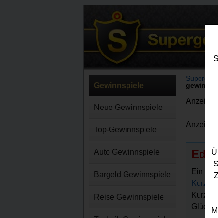
S
Supergew
Gewinnspiele
gewinne
Anzeige:
Neue Gewinnspiele
Anzeige:
Top-Gewinnspiele
Edek
Auto Gewinnspiele
Ü
S
Ein kos
Bargeld Gewinnspiele
Z
Kurztri
Kurztri
Reise Gewinnspiele
Glück k
M