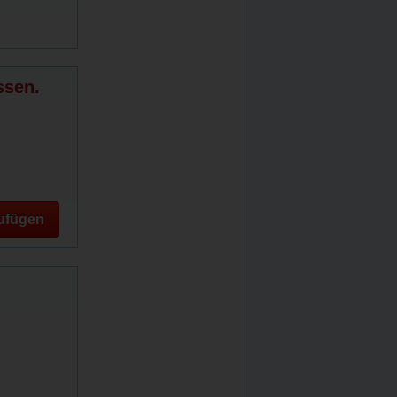
ssen.
ufügen