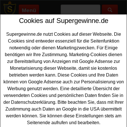
Menü
Cookies auf Supergewinne.de
Supergewinne.de
>
Gewinnspiele
>
Reise Gewinnspiele
>
Edeka
Gewinnspiel - AIDA Gutscheine gewinnen
Supergewinne.de nutzt Cookies auf dieser Webseite. Die
Anzeige:
Cookies sind entweder essenziell für die Seitenfunktion
notwendig oder dienen Marketingzwecken. Für Einige
Anzeige:
benötigen wir Ihre Zustimmung. Marketing-Cookies dienen
zur Bereitstellung von Anzeigen mit Google Adsense zur
Edeka Gewinnspiel - AIDA
Monetarisierung dieser Webseite, damit sie kostenlos
Gutscheine gewinnen
betrieben werden kann. Diese Cookies und Ihre Daten
können von Google Adsense auch zur Personalisierung von
Alle
Kreuzfahrt
Fans unter den Gewinnern sollten bei
Werbung genutzt werden. Eine detaillierte Übersicht der
diesem kostenlosen Edeka Gewinnspiel mitmachen.
verwendeten Cookies und persönlichen Daten finden Sie in
Edeka Hessenring verlost dreimal zwei AIDA Gutscheine
der Datenschutzerklärung. Bitte beachten Sie, dass mit Ihrer
im Wert von je
2000 Euro
für eine schöne Kreuzfahrt -
Zustimmung auch Daten an Google in die USA übermittelt
und mit etwas Glück können Sie einen solchen
werden können. Sie können diese Einstellungen stets am
Gutschein gewinnen.
Seitenende aufrufen und bearbeiten.