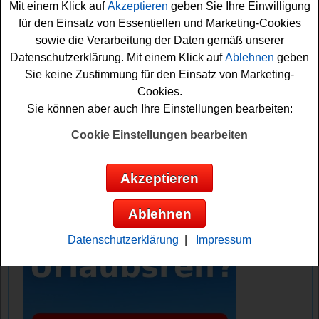
Mit einem Klick auf
Akzeptieren
geben Sie Ihre Einwilligung
Falls Sie an dem Edeka Gewinnspiel kostenlos
für den Einsatz von Essentiellen und Marketing-Cookies
teilnehmen möchten, müssen Sie kurz das kleine
sowie die Verarbeitung der Daten gemäß unserer
Formular ausfüllen, nachdem Sie die Lösung der
Datenschutzerklärung. Mit einem Klick auf
Ablehnen
geben
Preisfrage herausgefunden haben. Vielleicht haben Sie
Sie keine Zustimmung für den Einsatz von Marketing-
ja Glück und können einen der
Gutscheine
für eine
Cookies.
schöne Kreuzfahrt gewinnen? Viel Erfolg!
Sie können aber auch Ihre Einstellungen bearbeiten:
Edeka verlost 3x2 AIDA Gutscheine für ein
Cookie Einstellungen bearbeiten
schöne Kreuzfahrt
Akzeptieren
Anzeige:
Ablehnen
Datenschutzerklärung
|
Impressum