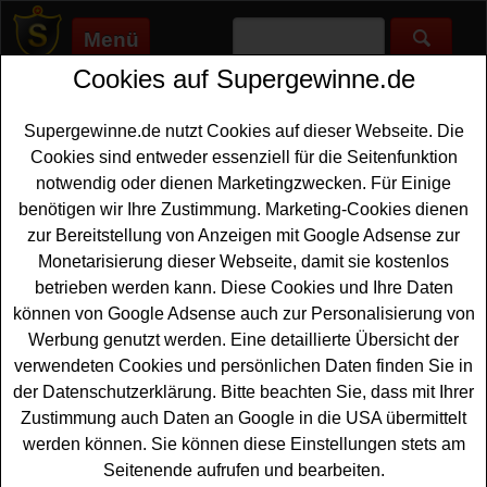
Menü
Cookies auf Supergewinne.de
Supergewinne.de
>
Gewinnspiele
>
Reise Gewinnspiele
>
Flughafen München Gewinnspiel - Hotelaufenthalt gewinnen
Supergewinne.de nutzt Cookies auf dieser Webseite. Die
Anzeige:
Cookies sind entweder essenziell für die Seitenfunktion
notwendig oder dienen Marketingzwecken. Für Einige
Anzeige:
benötigen wir Ihre Zustimmung. Marketing-Cookies dienen
zur Bereitstellung von Anzeigen mit Google Adsense zur
Flughafen München Gewinnspiel -
Monetarisierung dieser Webseite, damit sie kostenlos
Hotelaufenthalt gewinnen
betrieben werden kann. Diese Cookies und Ihre Daten
können von Google Adsense auch zur Personalisierung von
Wer gern einen schönen
Hotelaufenthalt gewinnen
Werbung genutzt werden. Eine detaillierte Übersicht der
möchte, sollte bei diesem kostenlosen Flughafen
verwendeten Cookies und persönlichen Daten finden Sie in
München Gewinnspiel mitmachen. Der Flughafen
der Datenschutzerklärung. Bitte beachten Sie, dass mit Ihrer
München verlost einen Hotel Gutschein für eine
Zustimmung auch Daten an Google in die USA übermittelt
Übernachtung im Doppelzimmer für zwei Personen,
werden können. Sie können diese Einstellungen stets am
inklusive Frühstück und einem Abendessen im Wert von
Seitenende aufrufen und bearbeiten.
100 Euro
. Mit etwas Glück können Sie den tollen