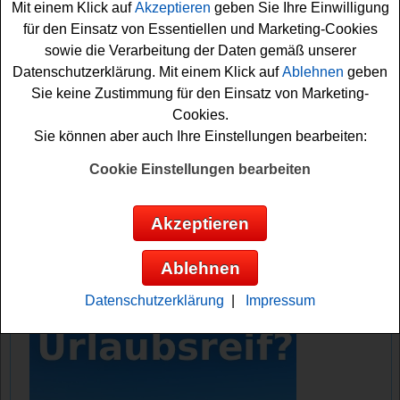
und Japan.
Mit einem Klick auf
Akzeptieren
geben Sie Ihre Einwilligung
für den Einsatz von Essentiellen und Marketing-Cookies
Falls Sie an dem Rundreisen.de Gewinnspiel teilnehmen
sowie die Verarbeitung der Daten gemäß unserer
möchten, müssen Sie den kostenlosen Newsletter
Datenschutzerklärung. Mit einem Klick auf
Ablehnen
geben
abonnieren und das Formular ausfüllen. Vielleicht haben
Sie keine Zustimmung für den Einsatz von Marketing-
Sie ja Glück und können die Japan und China
Reise
Cookies.
gewinnen
?
Sie können aber auch Ihre Einstellungen bearbeiten:
Cookie Einstellungen bearbeiten
Rundreisen.de verlost eine traumhafte
China und Japan Reise
Akzeptieren
Anzeige:
Ablehnen
Datenschutzerklärung
|
Impressum