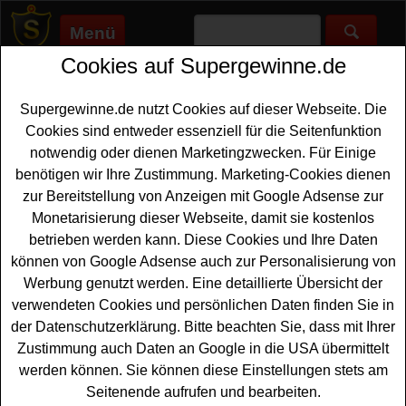
Menü
Cookies auf Supergewinne.de
Supergewinne.de
>
Gewinnspiele
>
Reise Gewinnspiele
>
Rundreisen.de Gewinnspiel - China und Japan Reise
gewinnen
Supergewinne.de nutzt Cookies auf dieser Webseite. Die
Anzeige:
Cookies sind entweder essenziell für die Seitenfunktion
notwendig oder dienen Marketingzwecken. Für Einige
Anzeige:
benötigen wir Ihre Zustimmung. Marketing-Cookies dienen
zur Bereitstellung von Anzeigen mit Google Adsense zur
Monetarisierung dieser Webseite, damit sie kostenlos
Rundreisen.de Gewinnspiel -
betrieben werden kann. Diese Cookies und Ihre Daten
China und Japan Reise gewinnen
können von Google Adsense auch zur Personalisierung von
Wer gern eine traumhafte
China Reise gewinnen
Werbung genutzt werden. Eine detaillierte Übersicht der
möchte, sollte bei diesem kostenlosen Rundreisen.de
verwendeten Cookies und persönlichen Daten finden Sie in
Gewinnspiel mitmachen. Rundreisen.de verlost eine
der Datenschutzerklärung. Bitte beachten Sie, dass mit Ihrer
China Reise im Wert von 5199 Euro für zwei Personen.
Zustimmung auch Daten an Google in die USA übermittelt
Entdecken Sie Peking, Shanghai, Tokio, Osaka und viele
werden können. Sie können diese Einstellungen stets am
andere tolle Städte auf der Bus Rundreise durch China
Seitenende aufrufen und bearbeiten.