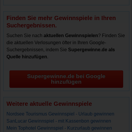
Finden Sie mehr Gewinnspiele in Ihren
Suchergebnissen.
Suchen Sie nach
aktuellen Gewinnspielen
? Finden Sie
die aktuellen Verlosungen öfter in Ihren Google-
Suchergebnissen, indem Sie
Supergewinne.de als
Quelle hinzufügen
.
Supergewinne.de bei Google
hinzufügen
Weitere aktuelle Gewinnspiele
Nordsee Tourismus Gewinnspiel - Urlaub gewinnen
SanLucar Gewinnspiel - mit Kassenbon gewinnen
Mein Tophotel Gewinnspiel - Kurzurlaub gewinnen