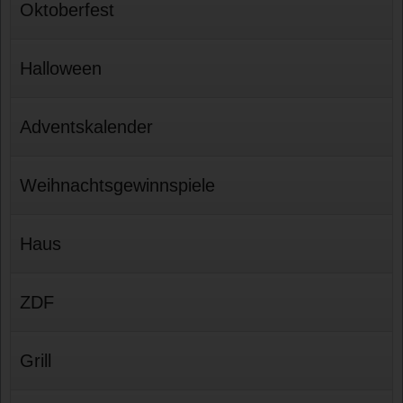
Oktoberfest
Halloween
Adventskalender
Weihnachtsgewinnspiele
Haus
ZDF
Grill