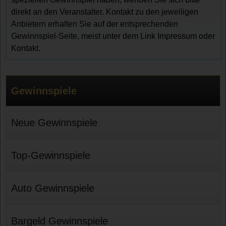
direkt an den Veranstalter. Kontakt zu den jeweiligen
Anbietern erhalten Sie auf der entsprechenden
Gewinnspiel-Seite, meist unter dem Link Impressum oder
Kontakt.
Gewinnspiele
Neue Gewinnspiele
Top-Gewinnspiele
Auto Gewinnspiele
Bargeld Gewinnspiele