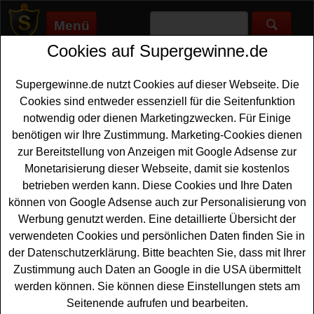
Menü
Cookies auf Supergewinne.de
Supergewinne.de
>
Gewinnspiele
>
Reise Gewinnspiele
>
Caravaning Info Gewinnspiel - Gutschein für Wohnmobil
Reise gewinnen
Supergewinne.de nutzt Cookies auf dieser Webseite. Die
Anzeige:
Cookies sind entweder essenziell für die Seitenfunktion
notwendig oder dienen Marketingzwecken. Für Einige
Anzeige:
benötigen wir Ihre Zustimmung. Marketing-Cookies dienen
zur Bereitstellung von Anzeigen mit Google Adsense zur
Monetarisierung dieser Webseite, damit sie kostenlos
Caravaning Info Gewinnspiel -
betrieben werden kann. Diese Cookies und Ihre Daten
Gutschein für Wohnmobil Reise
können von Google Adsense auch zur Personalisierung von
gewinnen
Werbung genutzt werden. Eine detaillierte Übersicht der
verwendeten Cookies und persönlichen Daten finden Sie in
Ein kostenloses Caravaning Info Gewinnspiel für alle
der Datenschutzerklärung. Bitte beachten Sie, dass mit Ihrer
urlaubsreifen Gewinner. Caravaning Info verlost einen
Zustimmung auch Daten an Google in die USA übermittelt
Gutschein
für eine tolle Wohnmobil Reise im Wert von
werden können. Sie können diese Einstellungen stets am
2800 Euro. Mit etwas Glück können Sie diesen
Seitenende aufrufen und bearbeiten.
Reisegutschein gewinnen. Falls Sie an dem