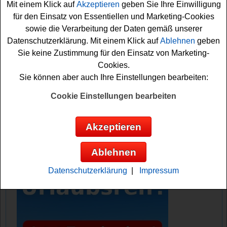
Mit einem Klick auf
Akzeptieren
geben Sie Ihre Einwilligung
Gewinnspiel kostenlos teilnehmen möchten, müssen Sie
für den Einsatz von Essentiellen und Marketing-Cookies
nur kurz die Lösung der Preisfrage herausfinden. Dann
sowie die Verarbeitung der Daten gemäß unserer
können Sie das Formular ausfüllen und mit etwas Glück
Datenschutzerklärung. Mit einem Klick auf
Ablehnen
geben
den Gutschein für die
Wohnmobil Reise gewinnen
. Viel
Sie keine Zustimmung für den Einsatz von Marketing-
Spaß bei der Teilnahme!
Cookies.
Sie können aber auch Ihre Einstellungen bearbeiten:
Caravaning Info verlost einen 2800
Reisegutschein für eine tolle Wohnmobil
Cookie Einstellungen bearbeiten
Reise
Akzeptieren
Anzeige:
Ablehnen
Datenschutzerklärung
|
Impressum