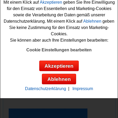
Mit einem Klick auf
Akzeptieren
geben Sie Ihre Einwilligung
Gomera, in den Dolomiten und in Zell am See. Neben
für den Einsatz von Essentiellen und Marketing-Cookies
dem tollen
Urlaub
warten noch drei hochwertige Teufel
sowie die Verarbeitung der Daten gemäß unserer
Lautsprecher auf glückliche Gewinner.
Datenschutzerklärung. Mit einem Klick auf
Ablehnen
geben
Sie keine Zustimmung für den Einsatz von Marketing-
Falls Sie bei dem Welt Gewinnspiel mitmachen möchten,
Cookies.
müssen Sie das kleine Sommer-Rätsel knacken und
Sie können aber auch Ihre Einstellungen bearbeiten:
können danach Ihre Daten eingeben. Vielleicht haben
Sie ja Glück und können einen der
Lautsprecher
oder
Cookie Einstellungen bearbeiten
einen Urlaub gewinnen? Viel Spaß beim Rätseln!
Akzeptieren
Welt verlost schönen Urlaub und tolle
Technik - 3 Teufel Lautsprecher und 3x
Ablehnen
einen Hotelaufenthalt
Datenschutzerklärung
|
Impressum
Anzeige: