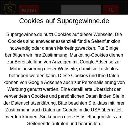
Menü
Cookies auf Supergewinne.de
Supergewinne.de
>
Gewinnspiele
>
Reise Gewinnspiele
>
Welt am
Sonntag Sommer Gewinnspiel - tolle Technik und Urlaub
gewinnen
Supergewinne.de nutzt Cookies auf dieser Webseite. Die
Anzeige:
Cookies sind entweder essenziell für die Seitenfunktion
notwendig oder dienen Marketingzwecken. Für Einige
Anzeige:
benötigen wir Ihre Zustimmung. Marketing-Cookies dienen
zur Bereitstellung von Anzeigen mit Google Adsense zur
Monetarisierung dieser Webseite, damit sie kostenlos
Welt am Sonntag Sommer
betrieben werden kann. Diese Cookies und Ihre Daten
Gewinnspiel - tolle Technik und
können von Google Adsense auch zur Personalisierung von
Urlaub gewinnen
Werbung genutzt werden. Eine detaillierte Übersicht der
verwendeten Cookies und persönlichen Daten finden Sie in
Ein kostenloses Welt Gewinnspiel - das große Welt am
der Datenschutzerklärung. Bitte beachten Sie, dass mit Ihrer
Sonntag Sommer-Rätsel 2025 für alle Gewinner, die gern
Zustimmung auch Daten an Google in die USA übermittelt
Tolle
Technik
oder schönen Urlaub gewinnen möchten.
werden können. Sie können diese Einstellungen stets am
Welt verlost bei diesem Sommer-Rätsel schönen Urlaub
Seitenende aufrufen und bearbeiten.
- zweimal einen traumhaften Hotelaufenthalt auf La