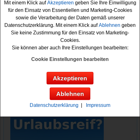
Mit einem Klick auf
Akzeptieren
geben Sie Ihre Einwilligung
Sie einen solchen
Hotelaufenthalt gewinnen
.
für den Einsatz von Essentiellen und Marketing-Cookies
sowie die Verarbeitung der Daten gemäß unserer
Falls Sie an dem Kinderhotels Gewinnspiel kostenlos
Datenschutzerklärung. Mit einem Klick auf
Ablehnen
geben
teilnehmen möchten, müssen Sie nur kurz die Lösung
Sie keine Zustimmung für den Einsatz von Marketing-
der Preisfrage herausfinden und Ihre Lösung einsenden.
Cookies.
Damit können Sie sich schon Ihre Gewinnchance
Sie können aber auch Ihre Einstellungen bearbeiten:
sichern. Vielleicht haben Sie ja Glück?
Cookie Einstellungen bearbeiten
Kinderhotels verlost 10x einen schönen
Familienurlaub
Akzeptieren
Anzeige:
Ablehnen
Datenschutzerklärung
|
Impressum