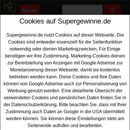
Menü
Cookies auf Supergewinne.de
Supergewinne.de
>
Gewinnspiele
>
Reise Gewinnspiele
>
Kinderhotels Gewinnspiel - Familienurlaub gewinnen
Supergewinne.de nutzt Cookies auf dieser Webseite. Die
Anzeige:
Cookies sind entweder essenziell für die Seitenfunktion
notwendig oder dienen Marketingzwecken. Für Einige
Anzeige:
benötigen wir Ihre Zustimmung. Marketing-Cookies dienen
zur Bereitstellung von Anzeigen mit Google Adsense zur
Kinderhotels Gewinnspiel -
Monetarisierung dieser Webseite, damit sie kostenlos
Familienurlaub gewinnen
betrieben werden kann. Diese Cookies und Ihre Daten
können von Google Adsense auch zur Personalisierung von
Ein kostenloses Kinderhotels Gewinnspiel für alle
Werbung genutzt werden. Eine detaillierte Übersicht der
urlaubsreifen Gewinner, die gern einen schönen
verwendeten Cookies und persönlichen Daten finden Sie in
Familienurlaub gewinnen
möchten. Kinderhotels verlost
der Datenschutzerklärung. Bitte beachten Sie, dass mit Ihrer
zehnmal schönen Familienurlaub mit vier
Zustimmung auch Daten an Google in die USA übermittelt
Übernachtungen für zwei Erwachsene und zwei Kinder
werden können. Sie können diese Einstellungen stets am
(bis zu 12 Jahren) in einem der teilnehmenden Hotels im
Seitenende aufrufen und bearbeiten.
Zeitraum der Gabby Roadshow. Mit etwas Glück können